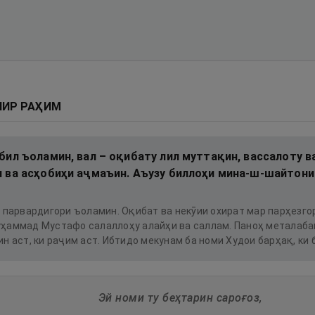
ИР РАҲИМ
бил ъоламин, вал – оқибату лил муттақин, вассалоту в
 ва асҳобиҳи аҷмаъин. Аъузу биллоҳи мина-ш-шайтони
 парвардигори ъоламин. Оқибат ва некӯии охират мар парҳезго
ҳаммад Мустафо салаллоҳу алайҳи ва саллам. Паноҳ металабам
н аст, ки раҷим аст. Ибтидо мекунам ба номи Худои барҳақ, ки
Эй номи ту беҳтарин сароғоз,