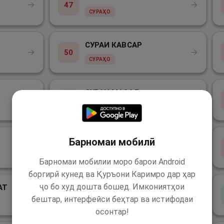
→
→
47
СУРАҲО
СУРАИ КАВСАР
→
→
50
СУРАҲО
СУРАИ МАСАД
→
→
53
СУРАҲО
СУРАИ НОС
Барномаи мобилӣ
→
→
56
СУРАҲО
Барномаи мобилии моро барои Android
боргирӣ кунед ва Қуръони Каримро дар ҳар
ҷо бо худ дошта бошед. Имкониятҳои
АТ
ДУЪОИ БАЪДИ ҚИРОАТ
→
→
59
бештар, интерфейси беҳтар ва истифодаи
НАМОЗ
осонтар!