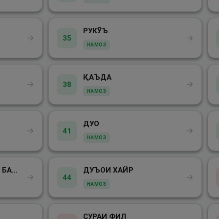
РУКӮЪ
→
→
35
НАМОЗ
ҚАЪДА
→
→
38
НАМОЗ
ДУО
→
→
41
НАМОЗ
ДУО ВА ТАСБИҲОТИ БАЪДИ НАМОЗ
ДУЪОИ ХАЙР
→
→
44
НАМОЗ
СУРАИ ФИЛ