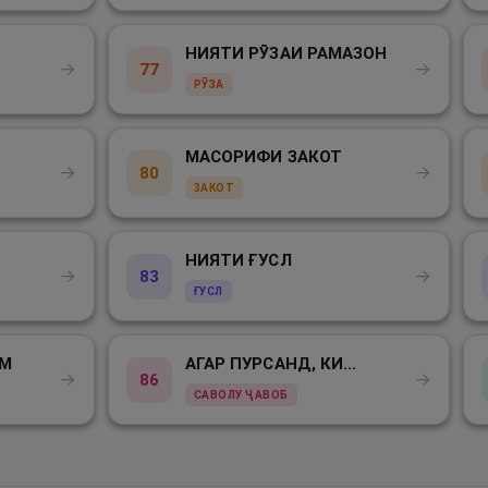
НИЯТИ РӮЗАИ РАМАЗОН
→
→
77
РӮЗА
МАСОРИФИ ЗАКОТ
→
→
80
ЗАКОТ
НИЯТИ ҒУСЛ
→
→
83
ҒУСЛ
ОМ
АГАР ПУРСАНД, КИ...
→
→
86
САВОЛУ ҶАВОБ