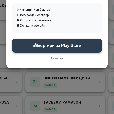
НАМУДҲОИ ФАРЗ ВА СУННАТ
ҲАРОМ
→
→
62
✨ Имкониятҳои бештар
АҚИДА
📱 Истифодаи осонтар
🔔 Огоҳиномаҳои намоз
💾 Хондани офлайн
ФАРЗИ ХИЛОФИЯ
→
→
65
ОДОБ
📥
Боргирӣ аз Play Store
САҶДАИ ТИЛОВАТ
→
→
68
Баъдтар
НАМОЗ
МЪА
НИЯТИ НАМОЗИ ИДИ РАМАЗОН
→
→
71
НАМОЗ
НОЗА
ТАСБЕҲИ РАМАЗОН
→
→
74
НАМОЗ