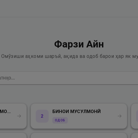
Фарзи Айн
Омӯзиши аҳкоми шаръӣ, ақида ва одоб барои ҳар як м
БИСМИЛЛОҲИР РАҲМОНИР РАҲИМ
БИНОИ МУСУЛМОНӢ
→
→
2
ОДОБ