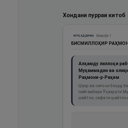
Хондани пурраи китоб
Мавзӯи
1
МУҚАДДИМА
БИСМИЛЛОҲИР РАҲМОН
Алҳамду лиллоҳи раб
Муҳаммадин ва олиҳи
Раҳмони-р-Раҳим
Шукр ва сипоси беҳад ба
пайғамбари Ӯҳазрати Му
шайтон, сифати шайтон и