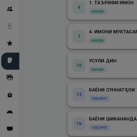
1. ТАЪРИФИ ИМОН
4
Пайғамбарон
АҚИДА
Дуоҳо
4. ИМОНИ МУХТАСА
7
АҚИДА
Асмоул Ҳусно
УСУЛИ ДИН
Фарзи айн
10
АҚИДА
Галерея
13
Махзани Маърифат
ТАҲОРАТ
Барномаи мобилӣ
16
ТАҲОРАТ
Пахшҳои зинда