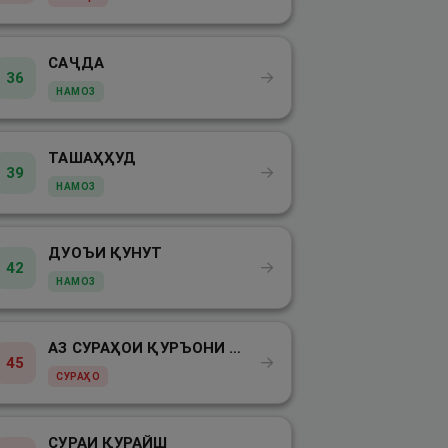
САҶДА
→
36
НАМОЗ
ТАШАҲҲУД
→
39
НАМОЗ
ДУОЪИ ҚУНУТ
→
42
НАМОЗ
АЗ СУРАҲОИ ҚУРЪОНИ КАРИМ - СУРАИ ФОТИҲА
→
45
СУРАҲО
СУРАИ ҚУРАЙШ