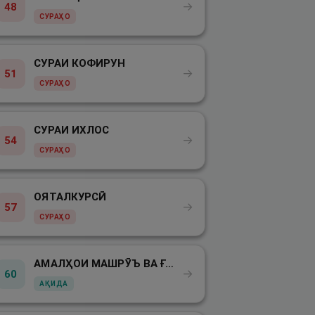
→
48
СУРАҲО
СУРАИ КОФИРУН
→
51
СУРАҲО
СУРАИ ИХЛОС
→
54
СУРАҲО
ОЯТАЛКУРСӢ
→
57
СУРАҲО
АМАЛҲОИ МАШРӮЪ ВА ҒАЙРИ МАШРӮЪ
→
60
АҚИДА