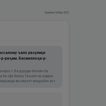
Ҷамеъи бобҳо (
87
)
ассалому ъало расулиҳи
-р-раҷим. Бисмиллоҳи-р-
ронрост. Ва дуруди бепоён ба
 ба сӯи Аллоҳ Таъоло аз шарри
 бахшанда ва ниҳоят меҳрубон аст.