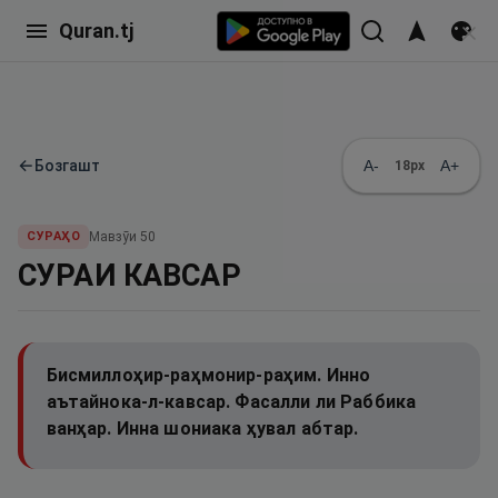
Quran.tj
←
Бозгашт
A-
A+
18
px
СУРАҲО
Мавзӯи
50
СУРАИ КАВСАР
Бисмиллоҳир-раҳмонир-раҳим. Инно
аътайнока-л-кавсар. Фасалли ли Раббика
ванҳар. Инна шониака ҳувал абтар.