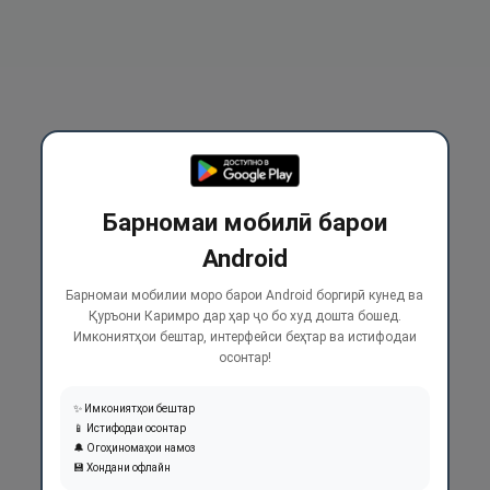
Барномаи мобилӣ барои
Android
Барномаи мобилии моро барои Android боргирӣ кунед ва
Қуръони Каримро дар ҳар ҷо бо худ дошта бошед.
Имкониятҳои бештар, интерфейси беҳтар ва истифодаи
осонтар!
✨ Имкониятҳои бештар
📱 Истифодаи осонтар
🔔 Огоҳиномаҳои намоз
💾 Хондани офлайн