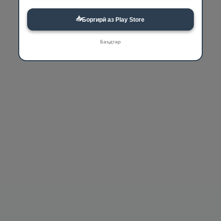
📥
Боргирӣ аз Play Store
Баъдтар