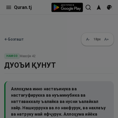
Quran.tj
←
Бозгашт
A-
A+
18
px
НАМОЗ
Мавзӯи
42
ДУОЪИ ҚУНУТ
Аллоҳума инно настаъинука ва
настағуфирукка ва нуъминубика ва
наттаваккалу ъалайка ва нусни ъалайкал
хайр. Нашкуррука ва ло накфурук, ва нахлаъу
ва натруку май яфҷурук. Аллоҳума ийёка