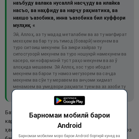
наъбуду валака нусаллӣ насҷуду ва илайка
насъо, ва наҳфиду ва нарҷу раҳматика, ва
нахшо ъазобика, инна ъазобика бил куффори
мулҳиқ «
Эй, Аллоҳ, аз ту мадад металабем ва аз ту мағфират
мехоҳем ва бар ту эътимод (боварӣ) мекунем ва
туро ситоиш мекунем. Ба зикри хайраз ту
сипосгузорӣ мекунем ва туро ношукрӣ намекунем ва
касеро, ки нофармонӣ туст раҳо мекунем ва аз ӯ
алоҳида мешавем. Эй Аллоҳ, хос туро ибодат
мекунем ва барои ту намоз мегузорем ва саҷда
мекунем ва сӯи ту меравем ва анҷоми хидмат
менамоем ва умедвори раҳмати туем ва аз азоби ту
метарсем, ҳамоно азоби ту ба куффор хоҳад расид.
Баъд мисли дигар намозҳо рукӯъ ва ду саҷда
Барномаи мобилӣ барои
карда, ду қаъда ташаҳҳуду салавоту дуъо,
Android
ҳамаашро хонда, ба ду тараф салом дода, аз намоз
Барномаи мобилии моро барои Android боргирӣ кунед ва
барояд.