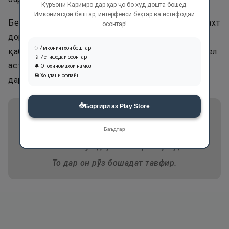
Қуръони Каримро дар ҳар ҷо бо худ дошта бошед.
Имкониятҳои бештар, интерфейси беҳтар ва истифодаи
Бенамозӣ гуноҳи калон буда, дар охират азоби сахт
осонтар!
дорад. Аз бенамоз ҳеҷ хайрот дар назди Аллоҳ
✨ Имкониятҳои бештар
қабул намешавад. Имони бенамоз даъвои бедалел
📱 Истифодаи осонтар
аст, бояд ки ҳар як мусулмон панҷ вақт намозро
🔔 Огоҳиномаҳои намоз
💾 Хондани офлайн
дар вақташ ба ҷо оварад.
📥
Боргирӣ аз Play Store
Рӯзи машҳар, ки ҷонгудоз бувад,
Аввали пурсиш аз намоз бувад,
Баъдтар
Паст макун дар намозҳо тақсир,
То дар он рӯз бошадат тавфир.