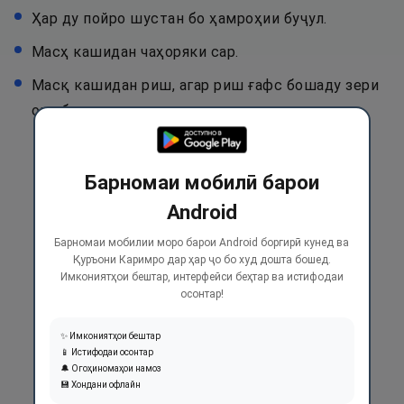
Ҳар ду пойро шустан бо ҳамроҳии буҷул.
Масҳ кашидан чаҳоряки сар.
Масқ кашидан риш, агар риш ғафс бошаду зери
он об надарояд.
Барномаи мобилӣ барои
Android
Барномаи мобилии моро барои Android боргирӣ кунед ва
Қуръони Каримро дар ҳар ҷо бо худ дошта бошед.
Имкониятҳои бештар, интерфейси беҳтар ва истифодаи
осонтар!
✨ Имкониятҳои бештар
📱 Истифодаи осонтар
🔔 Огоҳиномаҳои намоз
💾 Хондани офлайн