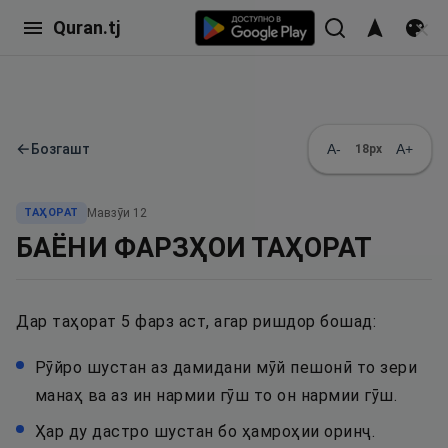
Quran.tj
←
Бозгашт
A-
A+
18
px
ТАҲОРАТ
Мавзӯи
12
БАЁНИ ФАРЗҲОИ ТАҲОРАТ
Дар таҳорат 5 фарз аст, агар ришдор бошад:
Рӯйро шустан аз дамидани мӯй пешонӣ то зери
манаҳ ва аз ин нармии гӯш то он нармии гӯш.
Ҳар ду дастро шустан бо ҳамроҳии оринҷ.