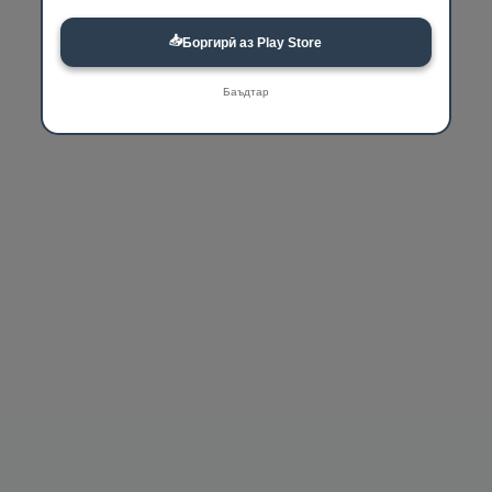
📥
Боргирӣ аз Play Store
Баъдтар