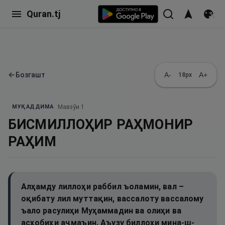
Quran.tj
←
Бозгашт
A-
A+
18
px
МУҚАДДИМА
Мавзӯи
1
БИСМИЛЛОҲИР РАҲМОНИР
РАҲИМ
Алҳамду лиллоҳи раббил ъоламин, вал –
оқибату лил муттақин, вассалоту вассалому
ъало расулиҳи Муҳаммадин ва олиҳи ва
асҳобиҳи аҷмаъин. Аъузу биллоҳи мина-ш-