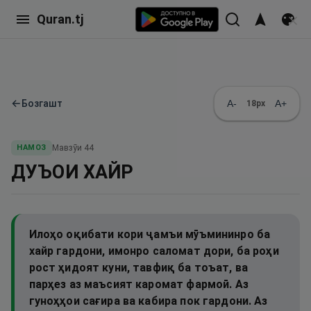
Quran.tj
←
Бозгашт
A-
A+
18
px
НАМОЗ
Мавзӯи
44
ДУЪОИ ХАЙР
Илоҳо оқибати кори ҷамъи мӯъмининро ба
хайр гардони, имонро саломат дори, ба роҳи
рост ҳидоят куни, тавфиқ ба тоъат, ва
парҳез аз маъсият каромат фармоӣ. Аз
гуноҳҳои сағира ва кабира пок гардони. Аз