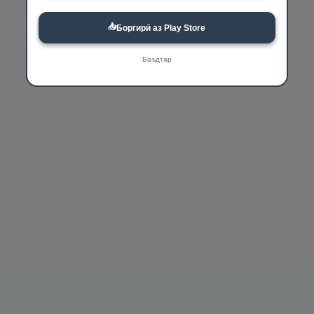
📥
Боргирӣ аз Play Store
Баъдтар