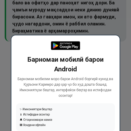
бало ва офатҳо дар паноҳат нигоҳ дори. Ба
ҷамъи муроду мақсадҳои неки динию дунявӣ
бирасони. Аз гавҳари имон, ки ато фармуди,
ҷудо нагардони, омин ё раббил оламин.
Бираҳматика ё арҳамарроҳимин.
Барномаи мобилӣ барои
Android
Барномаи мобилии моро барои Android боргирӣ кунед ва
Қуръони Каримро дар ҳар ҷо бо худ дошта бошед.
Имкониятҳои бештар, интерфейси беҳтар ва истифодаи
осонтар!
✨ Имкониятҳои бештар
📱 Истифодаи осонтар
🔔 Огоҳиномаҳои намоз
💾 Хондани офлайн