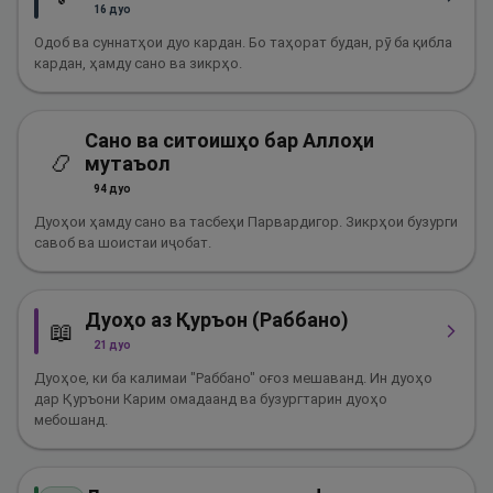
16
дуо
Одоб ва суннатҳои дуо кардан. Бо таҳорат будан, рӯ ба қибла
кардан, ҳамду сано ва зикрҳо.
Сано ва ситоишҳо бар Аллоҳи
📿
мутаъол
94
дуо
Дуоҳои ҳамду сано ва тасбеҳи Парвардигор. Зикрҳои бузурги
савоб ва шоистаи иҷобат.
Дуоҳо аз Қуръон (Раббано)
📖
21
дуо
Дуоҳое, ки ба калимаи "Раббано" оғоз мешаванд. Ин дуоҳо
дар Қуръони Карим омадаанд ва бузургтарин дуоҳо
мебошанд.