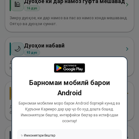
Дуоҳое ки дар намоз гуфта мешавад
🕌
16
дуо
Зикру дуоҳое, ки дар намоз ва пас аз намоз хонда мешаванд.
Оятҳо ва дуоҳои суннат.
Дуоҳои набавӣ
🌙
93
дуо
Дуоҳои паёмбарони Аллоҳ дар Қуръони Карим. Дуоҳои
Муҳаммад (с), Иброҳим, Мусо, Исо ва дигар паёмбарон.
Барномаи мобилӣ барои
Истиъозаҳои набавӣ
Android
🛡️
13
дуо
Барномаи мобилии моро барои Android боргирӣ кунед ва
Дуоҳо барои паноҳ бурдан ба Аллоҳ аз шарри шайтон,
Қуръони Каримро дар ҳар ҷо бо худ дошта бошед.
бадиҳо, танбалӣ, тарсу ваҳм ва офатҳо.
Имкониятҳои бештар, интерфейси беҳтар ва истифодаи
осонтар!
Зикрҳои субҳ
✨ Имкониятҳои бештар
🌅