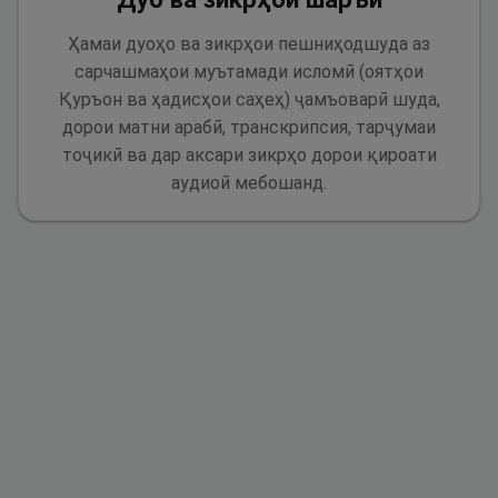
Ҳамаи дуоҳо ва зикрҳои пешниҳодшуда аз
сарчашмаҳои муътамади исломӣ (оятҳои
Қуръон ва ҳадисҳои саҳеҳ) ҷамъоварӣ шуда,
дорои матни арабӣ, транскрипсия, тарҷумаи
тоҷикӣ ва дар аксари зикрҳо дорои қироати
аудиоӣ мебошанд.