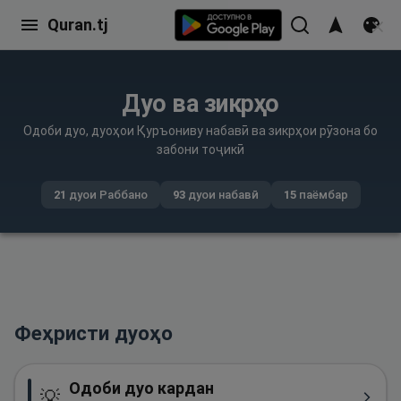
Quran.tj
Дуо ва зикрҳо
Одоби дуо, дуоҳои Қуръониву набавӣ ва зикрҳои рӯзона бо
забони тоҷикӣ
21
дуои Раббано
93
дуои набавӣ
15
паёмбар
Феҳристи дуоҳо
Одоби дуо кардан
💡