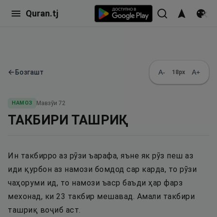
Quran.tj
←
Бозгашт
A-
A+
18
px
НАМОЗ
Мавзӯи
72
ТАКБИРИ ТАШРИҚ
Ин такбирро аз рӯзи ъарафа, яъне як рӯз пеш аз
иди қурбон аз намози бомдод сар карда, то рӯзи
чаҳоруми ид, то намози ъаср баъди ҳар фарз
мехонад, ки 23 такбир мешавад. Амали такбири
ташриқ воҷиб аст.