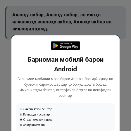
Аллоҳу акбар, Аллоҳу акбар, ло илоҳа
иллаллоҳу валлоҳу акбар, Аллоҳу акбар ва
лиллоҳил ҳамд.
Барномаи мобилӣ барои
Android
Барномаи мобилии моро барои Android боргирӣ кунед ва
Қуръони Каримро дар ҳар ҷо бо худ дошта бошед.
Имкониятҳои бештар, интерфейси беҳтар ва истифодаи
осонтар!
✨ Имкониятҳои бештар
📱 Истифодаи осонтар
🔔 Огоҳиномаҳои намоз
💾 Хондани офлайн