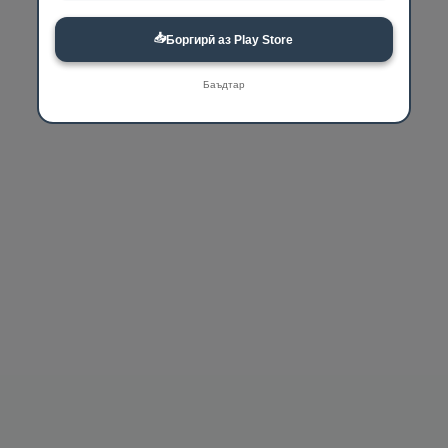
📥
Боргирӣ аз Play Store
Баъдтар