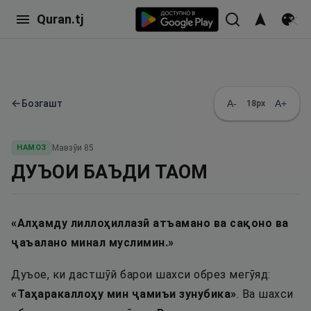
Quran.tj
←
Бозгашт
A-
A+
18
px
НАМОЗ
Мавзӯи
85
ДУЪОИ БАЪДИ ТАОМ
«
Алҳамду лиллоҳиллазӣ атъамано ва сақоно ва
ҷаъалано минал муслимин.
»
Дуъое, ки дастшӯй барои шахси обрез мегӯяд:
«
Таҳаракаллоҳу мин ҷамиъи зунубика
»
. Ва шахси