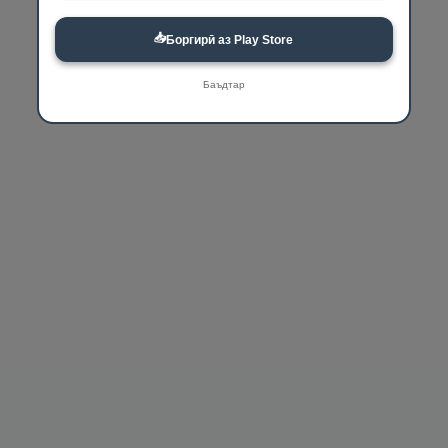
📥
Боргирӣ аз Play Store
Баъдтар