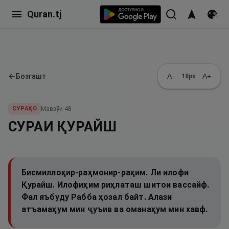
Quran.tj
←
Бозгашт
A-
A+
18
px
СУРАҲО
Мавзӯи
48
СУРАИ ҚУРАЙШ
Бисмиллоҳир-раҳмонир-раҳим. Ли илофи
Қурайш. Илофиҳим риҳлаташ шитои вассайф.
Фал яъбуду Рабба ҳозал байт. Алази
атъамаҳум мин ҷуъив ва оманаҳум мин хавф.