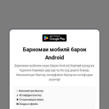
Барномаи мобилӣ барои
Android
Барномаи мобилии моро барои Android боргирӣ кунед ва
Қуръони Каримро дар ҳар ҷо бо худ дошта бошед.
Имкониятҳои бештар, интерфейси беҳтар ва истифодаи
осонтар!
✨ Имкониятҳои бештар
📱 Истифодаи осонтар
🔔 Огоҳиномаҳои намоз
💾 Хондани офлайн