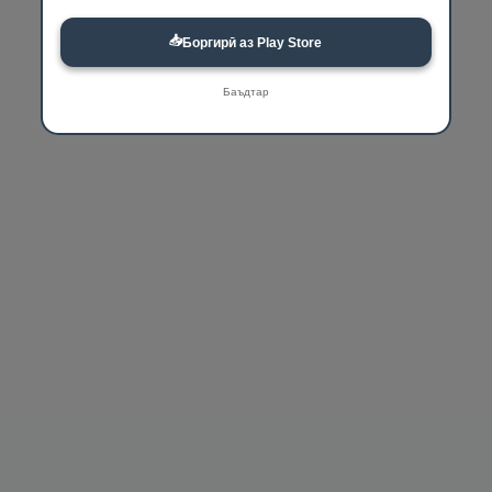
📥
Боргирӣ аз Play Store
Баъдтар