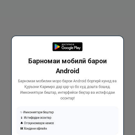
Барномаи мобилӣ барои
Android
Барномаи мобилии моро барои Android боргирӣ кунед ва
Қуръони Каримро дар ҳар ҷо бо худ дошта бошед.
Имкониятҳои бештар, интерфейси беҳтар ва истифодаи
осонтар!
✨ Имкониятҳои бештар
📱 Истифодаи осонтар
🔔 Огоҳиномаҳои намоз
💾 Хондани офлайн