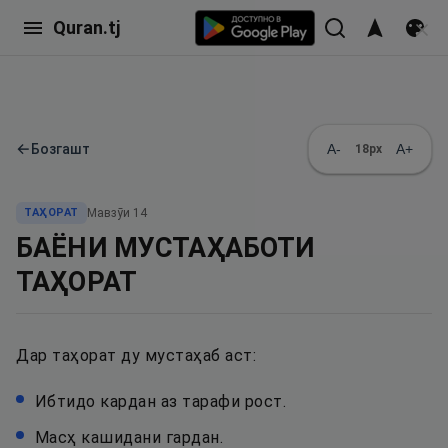
Quran.tj
←
Бозгашт
A-
A+
18
px
ТАҲОРАТ
Мавзӯи
14
БАЁНИ МУСТАҲАБОТИ
ТАҲОРАТ
Дар таҳорат ду мустаҳаб аст:
Ибтидо кардан аз тарафи рост.
Масҳ кашидани гардан.