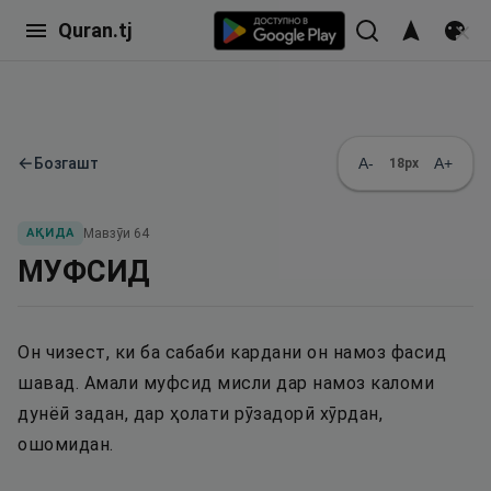
Quran.tj
←
Бозгашт
A-
A+
18
px
АҚИДА
Мавзӯи
64
МУФСИД
Он чизест, ки ба сабаби кардани он намоз фасид
шавад. Амали муфсид мисли дар намоз каломи
дунёӣ задан, дар ҳолати рӯзадорӣ хӯрдан,
ошомидан.