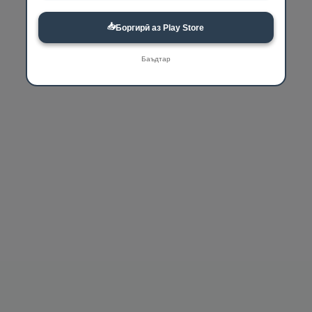
📥
Боргирӣ аз Play Store
Баъдтар