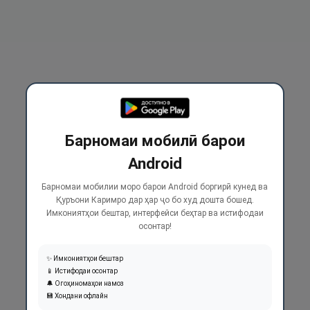
Барномаи мобилӣ барои
Android
Барномаи мобилии моро барои Android боргирӣ кунед ва
Қуръони Каримро дар ҳар ҷо бо худ дошта бошед.
Имкониятҳои бештар, интерфейси беҳтар ва истифодаи
осонтар!
✨ Имкониятҳои бештар
📱 Истифодаи осонтар
🔔 Огоҳиномаҳои намоз
💾 Хондани офлайн