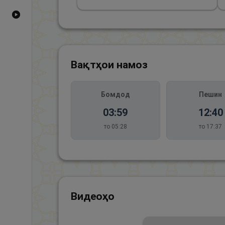
Видеоҳои YouTube
Вақтҳои намоз
Бомдод
Пешин
03:59
12:40
то
05:28
то
17:37
Видеоҳо