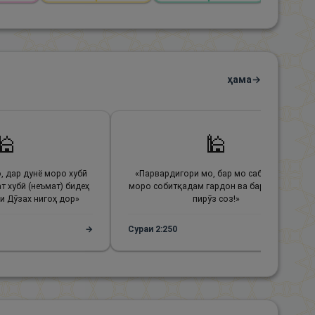
ҳама
→
🕌
🕌
, дар дунё моро хубӣ
«
Парвардигори мо, бар мо сабр бидеҳу
т хубӣ (неъмат) бидеҳ
моро собитқадам гардон ва бар кофирон
и Дӯзах нигоҳ дор
»
пирӯз соз!
»
→
Сураи
2
:
250
→