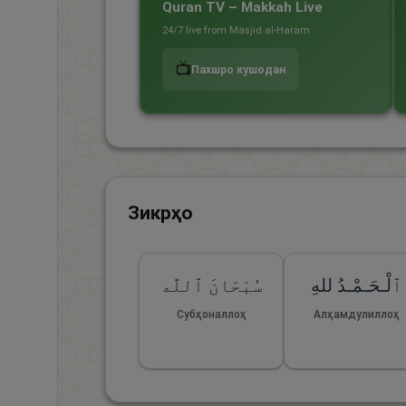
Quran TV – Makkah Live
24/7 live from Masjid al-Haram
📺
Пахшро кушодан
Зикрҳо
ٱلْـحَـمْـدُ للهِ
سُبْحَانَ ٱللّٰه
Субҳоналлоҳ
Алҳамдулиллоҳ