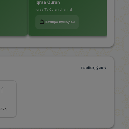
Iqraa Quran
Holy 
Iqraa TV Quran channel
Holy Qur
📺
📺
Пахшро кушодан
П
тасбеҳгӯяк
→
أَس
ٱ
ллоҳ