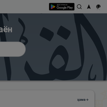
аён
ҳама
→