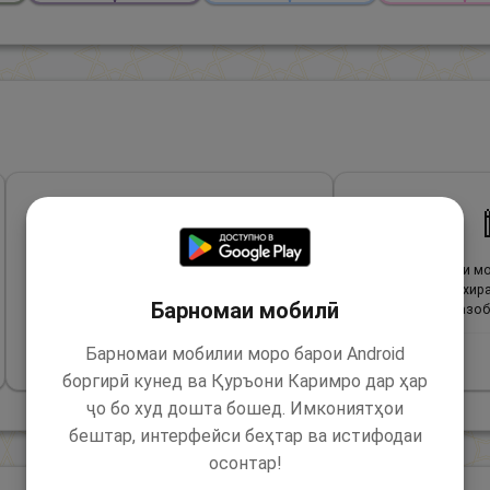
🕌
«
Парвардигори мо, моро фармонбардори
«
Парвардигори мо
хеш соз ва низ фарзандони моро
бидеҳ ва дар охира
Барномаи мобилӣ
фармонбардори хеш гардон ва тариқаи
ва моро аз азоб
Ҳаҷамонро ба мо биёмуз ва тавбаи мо
бипазир, ки ту тавбапазиранда ва
Барномаи мобилии моро барои Android
Сураи
2
:
201
меҳрубон ҳастӣ!
»
боргирӣ кунед ва Қуръони Каримро дар ҳар
ҷо бо худ дошта бошед. Имкониятҳои
Сураи
2
:
128
→
бештар, интерфейси беҳтар ва истифодаи
осонтар!