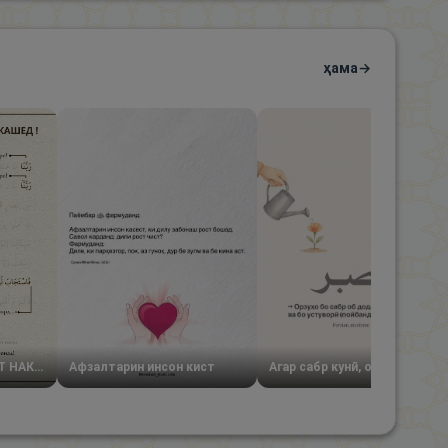
ҳама
→
АЗ ДУО КАРДАН ДАСТ НАКАШЕД
Афзалтарин инсон кист
Агар сабр кунӣ, орзуят тадриҷан рушд мекунад.