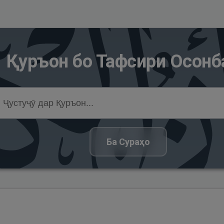
Қуръон бо Тафсири Осонб
Ба Сураҳо