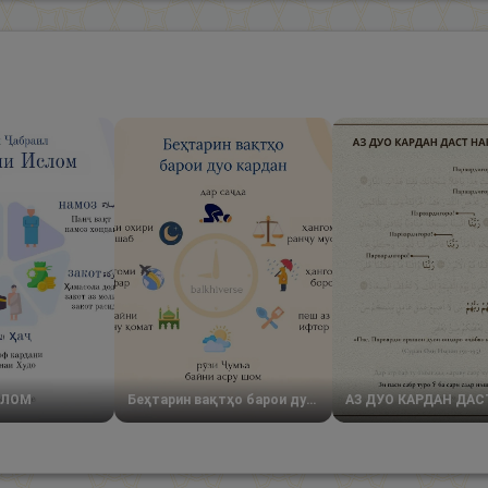
СЛОМ
Беҳтарин вақтҳо барои дуо кардан