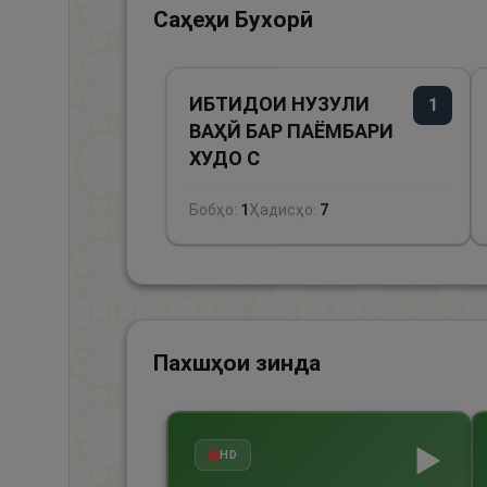
Саҳеҳи Бухорӣ
ИБТИДОИ НУЗУЛИ
1
ВАҲЙ БАР ПАЁМБАРИ
ХУДО С
Бобҳо:
1
Ҳадисҳо:
7
Пахшҳои зинда
▶
HD