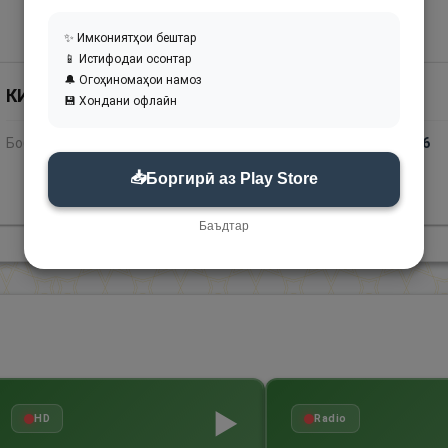
✨ Имкониятҳои бештар
📱 Истифодаи осонтар
🔔 Огоҳиномаҳои намоз
КИТОБИ ИМОН
КИТОБИ ИЛМ
2
💾 Хондани офлайн
Бобҳо:
38
Ҳадисҳо:
46
Бобҳо:
41
Ҳадисҳо:
56
📥
Боргирӣ аз Play Store
Баъдтар
▶
HD
Radio