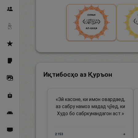
Пайғамбарон
Дуоҳо
Асмоул Ҳусно
Фарзи айн
Иқтибосҳо аз Қуръон
Галерея
Махзани Маърифат
«
Эй касоне, ки имон овардаед,
аз сабру намоз мадад ҷӯед, ки
Худо бо сабркунандагон аст.
»
Барномаи мобилӣ
Пахшҳои зинда
2:153
→