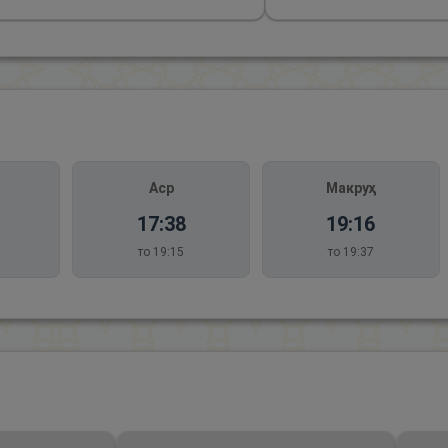
Аср
Макруҳ
17:38
19:16
то
19:15
то
19:37