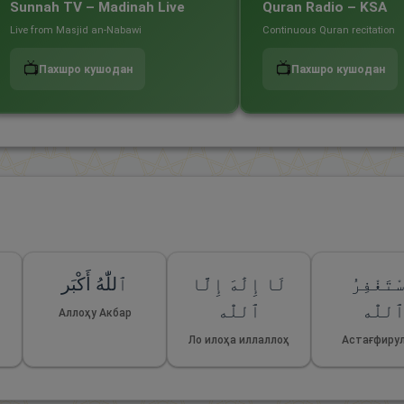
Sunnah TV – Madinah Live
Quran Radio – KSA
Live from Masjid an-Nabawi
Continuous Quran recitation
📺
📺
Пахшро кушодан
Пахшро кушодан
ْتَغْفِرُ
لَا إِلَٰهَ إِلَّا
ٱللّٰهُ أَكْبَر
للّٰه
ٱللّٰه
Аллоҳу Акбар
Ло илоҳа иллаллоҳ
Астағфиру