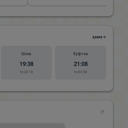
ҳама
→
Шом
Хуфтан
19:38
21:08
то
20:18
то
03:58