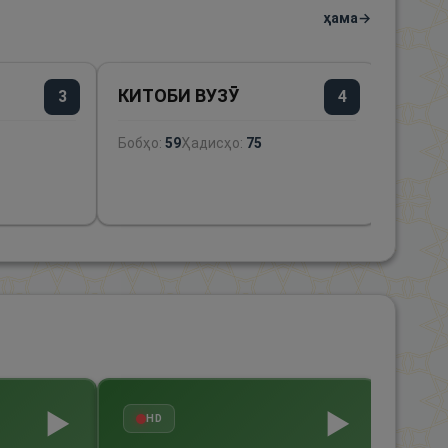
ҳама
→
КИТОБИ ВУЗӮ
КИТО
3
4
Бобҳо:
59
Ҳадисҳо:
75
Бобҳо:
▶
▶
HD
Liv