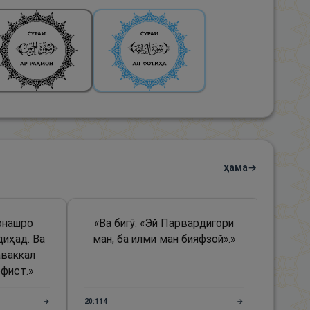
ҳама
→
монашро
«
Ва бигӯ: «Эй Парвардигори
«
Ва 
диҳад. Ва
ман, ба илми ман бияфзой».
»
аваккал
офист.
»
→
20:114
→
7:156