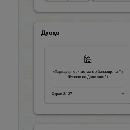
Дуоҳо
🕌
«
Парвардигори мо, аз мо бипазир, ки Ту
Шунаво ва Доно ҳастӣ
»
Сураи
2
:
127
→