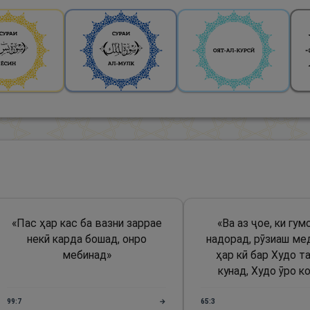
«
Пас ҳар кас ба вазни заррае
«
Ва аз ҷое, ки гу
некӣ карда бошад, онро
надорад, рӯзиаш ме
мебинад
»
ҳар кӣ бар Худо т
кунад, Худо ӯро к
99:7
→
65:3