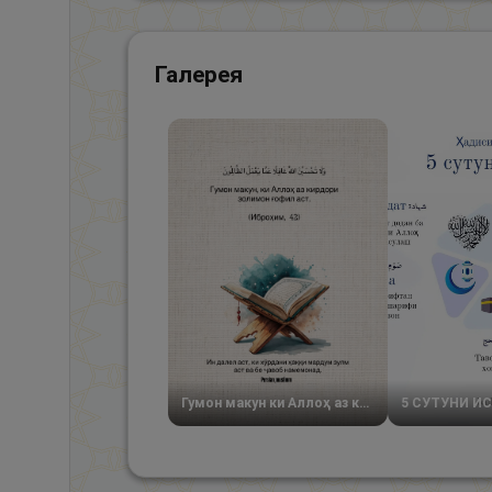
Галерея
Гумон макун ки Аллоҳ аз кирдори золимон ғофил аст
5 СУТУНИ И