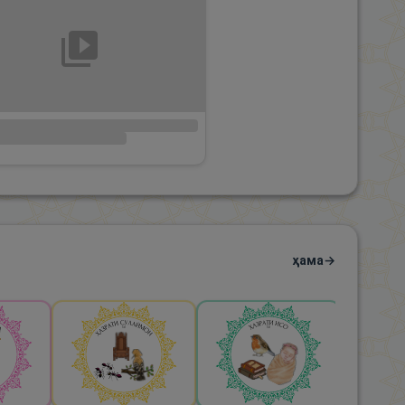
ҳама
→