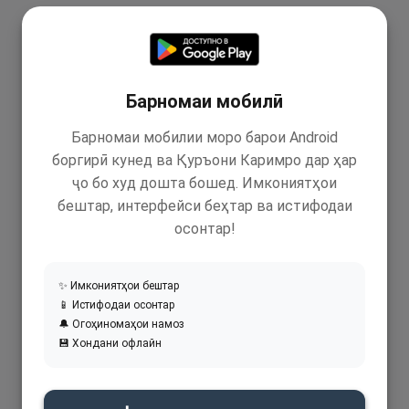
Барномаи мобилӣ
Барномаи мобилии моро барои Android
боргирӣ кунед ва Қуръони Каримро дар ҳар
ҷо бо худ дошта бошед. Имкониятҳои
бештар, интерфейси беҳтар ва истифодаи
осонтар!
✨ Имкониятҳои бештар
📱 Истифодаи осонтар
🔔 Огоҳиномаҳои намоз
💾 Хондани офлайн