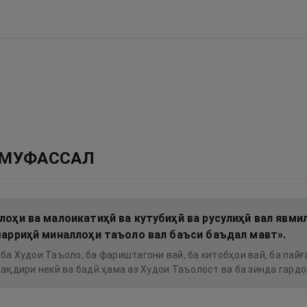
 МУФАССАЛ
лоҳи ва малоикатиҳӣ ва кутубиҳӣ ва русулиҳӣ вал явмил
шарриҳӣ миналлоҳи таъоло вал баъси баъдал мавт».
ба Худои Таъоло, ба фариштагони вай, ба китобҳои вай, ба пайғ
тақдири некӣ ва бадӣ ҳама аз Худои Таъолост ва ба зинда гард