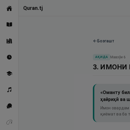
Quran.tj
Асосӣ
Қуръон
←
Бозгашт
Саҳеҳи Бухорӣ
АҚИДА
Мавзӯи
6
Вақтҳои намоз
3. ИМОНИ
Омӯзиш
Қироат
«Оманту бил
ҳайриҳӣ ва 
Иқтибосҳо аз Қуръон
Имон овардам 
қиёмат ва ба 
Зикрҳо