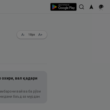
A-
A+
18
px
 охири, вал қадари
амбарони вай ва ба рӯзи
онидани баъд аз мурдан.