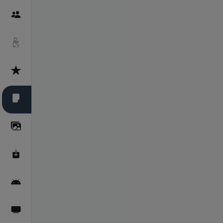
Пайғамбарон
Дуоҳо
Асмоул Ҳусно
Фарзи айн
Галерея
Махзани Маърифат
Барномаи мобилӣ
Пахшҳои зинда