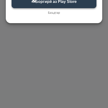
📥
Боргирӣ аз Play Store
Баъдтар