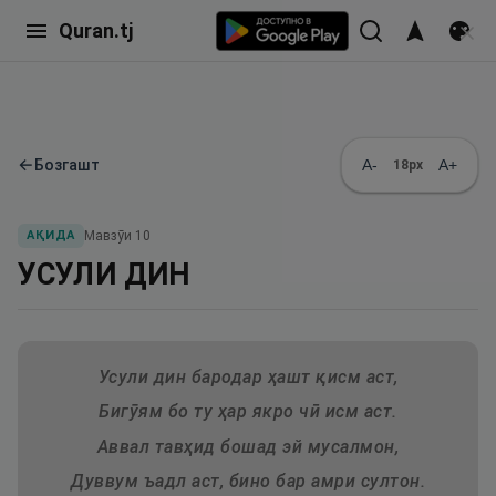
Quran.tj
←
Бозгашт
A-
A+
18
px
АҚИДА
Мавзӯи
10
УСУЛИ ДИН
Усули дин бародар ҳашт қисм аст,
Бигӯям бо ту ҳар якро чӣ исм аст.
Аввал тавҳид бошад эй мусалмон,
Дуввум ъадл аст, бино бар амри султон.