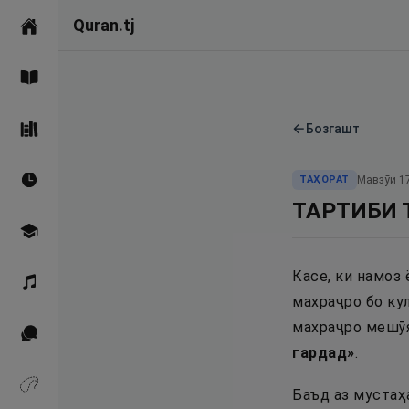
Quran.tj
Асосӣ
Қуръон
←
Бозгашт
Саҳеҳи Бухорӣ
ТАҲОРАТ
Мавзӯи
1
Вақтҳои намоз
ТАРТИБИ 
Омӯзиш
Касе, ки намоз 
Қироат
махраҷро бо кул
махраҷро мешӯя
Иқтибосҳо аз Қуръон
гардад
»
.
Зикрҳо
Баъд аз мустаҳ