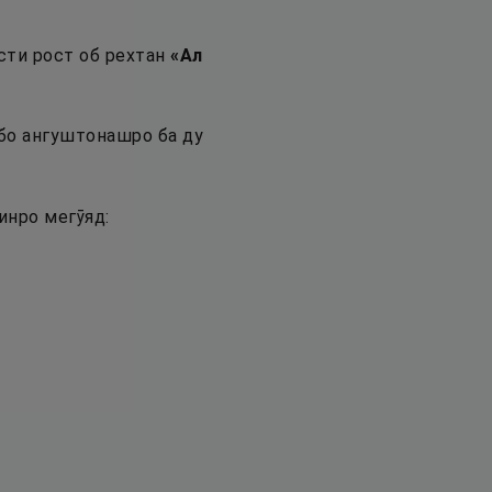
сти рост об рехтан
«
Ал
бо ангуштонашро ба ду
инро мегӯяд: