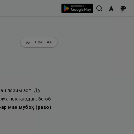
A-
A+
18
px
ан лозим аст. Ду
лӯх пок кардан, бо об
ар ман мубоҳ (раво)