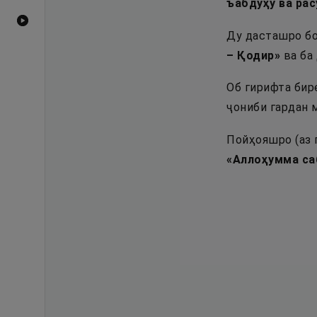
ъабдуҳу ва рас
Видеоҳои YouTube
Ду дасташро бо
– Қодир
»
ва ба 
Об гирифта бир
ҷониби гардан 
Пойҳояшро (аз 
«
Аллоҳумма са