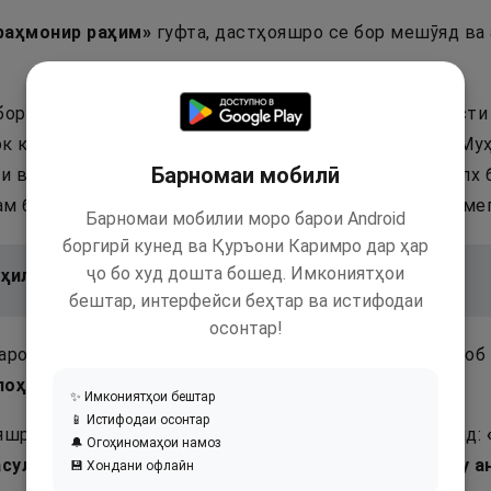
раҳмонир раҳим
»
гуфта, дастҳояшро се бор мешӯяд ва
бор об гирифта, бо ду ангуштонаш тарафҳои чапу рост
к кунад афзал аст. Мисвок суннати пайғамбарамон М
Барномаи мобилӣ
и ва саллам буд, 14 хосият дорад. Мисвок аз чӯби талх
м ба ҷои мисвок ба кор бурдан мумкин аст ва инро мег
Барномаи мобилии моро барои Android
боргирӣ кунед ва Қуръони Каримро дар ҳар
ҷо бо худ дошта бошед. Имкониятҳои
ҳил ъалийил ъазим».
бештар, интерфейси беҳтар ва истифодаи
осонтар!
аротиба ба муболиға (яъне, обро то димоғаш кашад) об 
лоҳи ъало динил илом
»
.
✨ Имкониятҳои бештар
📱 Истифодаи осонтар
яшро мешӯяд ва калимаи тайиба ва шаҳодатро мегӯяд:
🔔 Огоҳиномаҳои намоз
сулуллоҳ. Ашҳаду алло илоҳа иллаллоҳу ва ашҳаду 
💾 Хондани офлайн