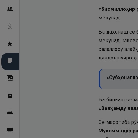
«
Бисмиллоҳир 
Пайғамбарон
мекунад.
Дуоҳо
Ба даҳонаш се 
мекунад. Мисво
Асмоул Ҳусно
салаллоҳу алайҳ
дандоншӯиро ҳа
Фарзи айн
«Субҳоналло
Галерея
Махзани Маърифат
Ба биниаш се м
«
Валҳамду лил
Барномаи мобилӣ
Се маротиба рӯ
Муҳаммадур ра
Пахшҳои зинда