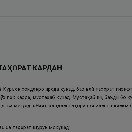
7
ТАҲОРАТ КАРДАН
ё Қуръон хонданро ирода кунад, бар вай таҳорат гирифт
ӯх пок карда, мустаҳаб кунад. Мустаҳаб ин, баъди бо ку
д, ва мегӯяд:
«
Ният кардам таҳорат созам то намоз б
аб ба таҳорат шурӯъ мекунад: