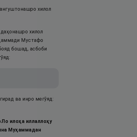
 ангуштонашро хилол
и даҳонашро хилол
уҳаммади Мустафо
 бояд бошад, асбоби
ӯяд:
гирад ва инро мегӯяд:
«
Ло илоҳа иллаллоҳу
анна Муҳаммадан