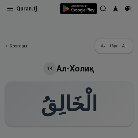
Quran.tj
←
Бозгашт
A-
A+
18
px
Ал-Холиқ
14
الْخَالِقُ