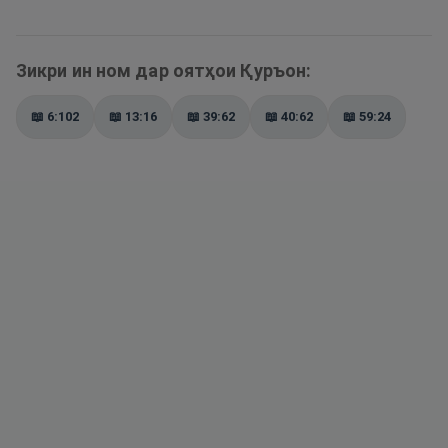
Зикри ин ном дар оятҳои Қуръон:
📖
6:102
📖
13:16
📖
39:62
📖
40:62
📖
59:24