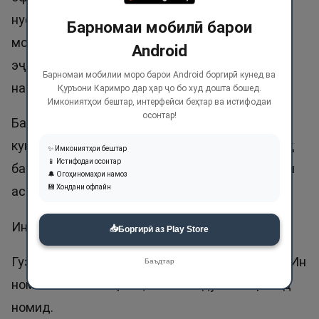
нусхабардорӣ накардааст ё дар сохтан ба он
Барномаи мобилӣ барои
монанду тақлид накардааст. Холиқ
Android
эҷодкунандаи чизи нав аст, ки аз дигарон
Барномаи мобилии моро барои Android боргирӣ кунед ва
намуна ва сармашқ нагирифта аст.
Қуръони Каримро дар ҳар ҷо бо худ дошта бошед.
Имкониятҳои бештар, интерфейси беҳтар ва истифодаи
осонтар!
Ба ҳар махлуқ бо тааммулу тафаккур нигоҳ
кунед, бузургии Холиқи онро дарк мекунед, хоҳ
✨ Имкониятҳои бештар
📱 Истифодаи осонтар
ба осмон назар кунед, хоҳ ба об, хоҳ ба занбӯри
🔔 Огоҳиномаҳои намоз
💾 Хондани офлайн
асал, хоҳ ба сохти инсон ва ғайра.
Ин ном дар Қуръон 8 маротиба зикр шудааст.
📥
Боргирӣ аз Play Store
Гузоштани номи Холиқ ба фарзанд ҷоиз нест. Ин
Баъдтар
номи хосси Аллоҳ аст, балки Абдулхолиқ бояд
номид.