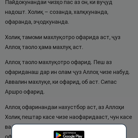
Пайдокунандаи чизҳо пас аз он, ки вуҷуд
надошт. Холиқ – созанда, халқкунанда,
офаранда, эҷодкунанда.
Холиқ тамоми махлуқотро офарида аст, ҷуз
Аллоҳ таоло ҳама махлуқ аст.
Аллоҳ таоло махлуқотро офарид. Пеш аз
офариданаш дар ин олам ҷуз Аллоҳ чизе набуд.
Аввалин махлуқе, ки офарид, об аст. Сипас
Аршро офарид.
Аллоҳ офаринандаи нахустбор аст, аз Аллоҳи
Холиқ пештар касе чизе наофаридааст, чун касе
ва чизе набуд. Аллоҳ бемисоли собиқ ҳамаро
офарид, яъне ягон халқашро аз каси дигар