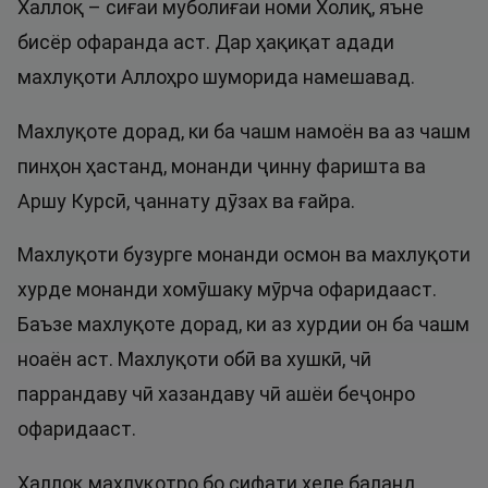
Халлоқ – сиғаи муболиғаи номи Холиқ, яъне
бисёр офаранда аст. Дар ҳақиқат адади
махлуқоти Аллоҳро шуморида намешавад.
Махлуқоте дорад, ки ба чашм намоён ва аз чашм
пинҳон ҳастанд, монанди ҷинну фаришта ва
Аршу Курсӣ, ҷаннату дӯзах ва ғайра.
Махлуқоти бузурге монанди осмон ва махлуқоти
хурде монанди хомӯшаку мӯрча офаридааст.
Баъзе махлуқоте дорад, ки аз хурдии он ба чашм
ноаён аст. Махлуқоти обӣ ва хушкӣ, чӣ
паррандаву чӣ хазандаву чӣ ашёи беҷонро
офаридааст.
Халлоқ махлуқотро бо сифати хеле баланд