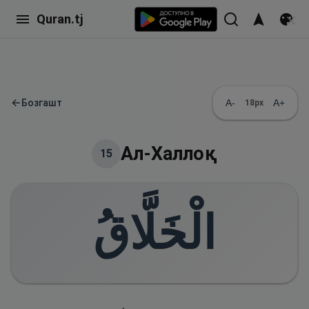
Quran.tj
←
Бозгашт
A-
A+
18
px
Ал-Халлоқ
15
الْخَلَّاقُ