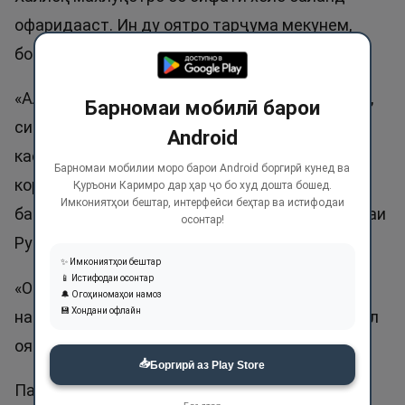
офаридааст. Ин ду оятро тарҷума мекунем,
ботаммул хонед!
«Аллоҳ аст, ки шуморо офарид, сипас рӯзӣ дод,
Барномаи мобилӣ барои
сипас мемиронад, сипас зинда мекунад. Оё
Android
касоне, ки ба Аллоҳ шарик месозед, ҳеҷ аз ин
Барномаи мобилии моро барои Android боргирӣ кунед ва
корҳоро метавонанд? Пок аст Ӯ аз ҳар чӣ
Қуръони Каримро дар ҳар ҷо бо худ дошта бошед.
Имкониятҳои бештар, интерфейси беҳтар ва истифодаи
барояш шарик меоваранд, ва бартар аст». Сураи
осонтар!
Рум, ояти 40.
✨ Имкониятҳои бештар
📱 Истифодаи осонтар
«Оё он, ки меофарад, монанди касест, ки
🔔 Огоҳиномаҳои намоз
💾 Хондани офлайн
намеофарад? Оё панд намегиред?» Сураи Наҳл
ояти 17.
📥
Боргирӣ аз Play Store
Парвардигоро, мо туро ба адади махлуқонат