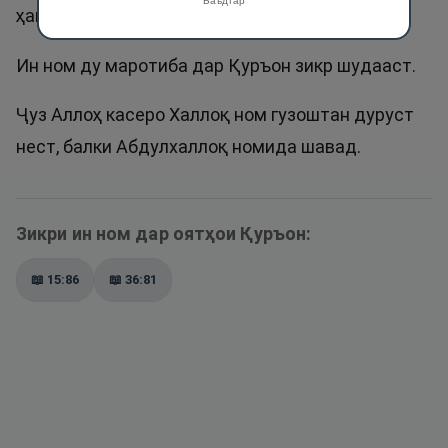
Баъдтар
ҳамду ситоиш мегӯем.
Ин ном ду маротиба дар Қуръон зикр шудааст.
Ҷуз Аллоҳ касеро Халлоқ ном гузоштан дуруст
нест, балки Абдулхаллоқ номида шавад.
Зикри ин ном дар оятҳои Қуръон:
📖
15:86
📖
36:81