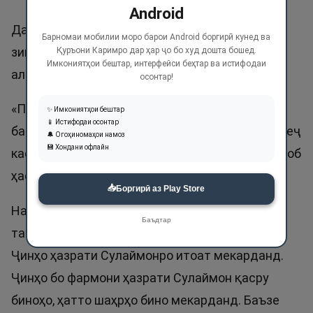
Android
Дар Қуръони карим номи Ваҳҳоб 3 маротиба
Барномаи мобилии моро барои Android боргирӣ кунед ва
зикр шудааст. Дуои ҳазрати Сулаймон
Қуръони Каримро дар ҳар ҷо бо худ дошта бошед.
Имкониятҳои бештар, интерфейси беҳтар ва истифодаи
алайҳиссаломро ба хотир оред:
осонтар!
«Парвардигоро маро мағфират бинмо! Ва
✨ Имкониятҳои бештар
📱 Истифодаи осонтар
бароям чунон мулке ато кун, ки пас аз ман ба ҳеҷ
🔔 Огоҳиномаҳои намоз
💾 Хондани офлайн
касе чунин мулк надода бошӣ, албатта ту Ваҳҳоб
ҳастӣ». Сураи Сод, ояти 35.
📥
Боргирӣ аз Play Store
Натиҷаи дуоро бубинед! Пас аз ин дуо Аллоҳ
Баъдтар
таоло барояшон шамолу ҷинро омода кард.
Ҷинҳо ҳазрати Сулаймонро итоат мекарданд.
Ҷинҳо бо фармони ҳазрати Сулаймон қасру
биноҳо, ҳатто шаҳрҳо бино мекарданд. Баъзе