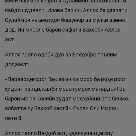
миси чашмаи ҳазрати Сулаймон алайҳиссалом
пайдо шудааст. Илова бар ин, Аллоҳ ба ҳазрати
Сулаймон неъматҳои бешумор ва мулки азиме
дод. Ин мисоле барои сифати Ваҳҳоби Аллоҳ
аст.
Аллоҳ таоло одоби дуо аз Ваҳҳобро таълим
додааст:
«Парвардигоро! Пас аз ин ки моро ба роҳи рост
ҳидоят кардӣ, қалби моро гумроҳ магардон! Ва
барои мо аз ҷониби худат меҳрубонӣ ато бинмо,
албатта ту Ваҳҳоб ҳастӣ». Сураи Оли Имрон,
ояти 8.
Аллоҳ таоло Ваҳҳоб аст, ҳадякунандагону