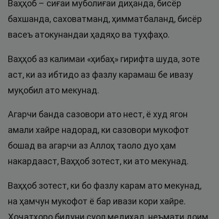
Ваҳҳоб – сиғаи муболиғаи диҳанда, бисёр
бахшанда, саховатманд, ҳимматбаланд, бисёр
васеъ атокунандаи ҳадяҳо ва туҳфаҳо.
Ваҳҳоб аз калимаи «ҳибаҳ» гирифта шуда, зоте
аст, ки аз ибтидо аз фазлу карамаш бе ивазу
муқобил ато мекунад.
Агарчи банда сазовори ато нест, ё худ ягон
амали хайре надорад, ки сазовори мукофот
бошад ва агарчи аз Аллоҳ таоло дуо ҳам
накардааст, Ваҳҳоб зотест, ки ато мекунад.
Ваҳҳоб зотест, ки бо фазлу карам ато мекунад,
на ҳамчун мукофот ё бар ивази кори хайре.
Ҳоҷатҳоро бидуни суол медиҳад, неъмати доим