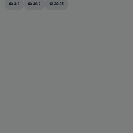
📖
3:8
📖
38:9
📖
38:35