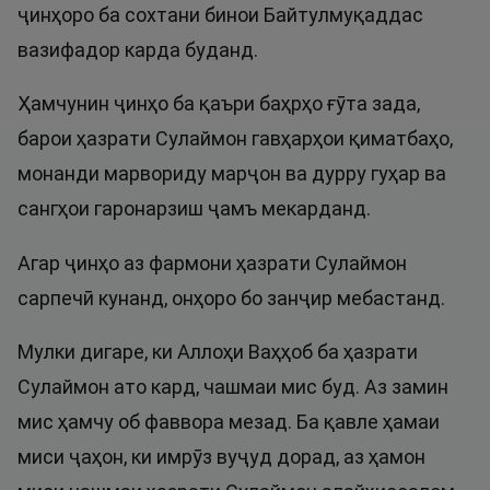
ҷинҳоро ба сохтани бинои Байтулмуқаддас
вазифадор карда буданд.
Ҳамчунин ҷинҳо ба қаъри баҳрҳо ғӯта зада,
барои ҳазрати Сулаймон гавҳарҳои қиматбаҳо,
монанди марвориду марҷон ва дурру гуҳар ва
сангҳои гаронарзиш ҷамъ мекарданд.
Агар ҷинҳо аз фармони ҳазрати Сулаймон
сарпечӣ кунанд, онҳоро бо занҷир мебастанд.
Мулки дигаре, ки Аллоҳи Ваҳҳоб ба ҳазрати
Сулаймон ато кард, чашмаи мис буд. Аз замин
мис ҳамчу об фаввора мезад. Ба қавле ҳамаи
миси ҷаҳон, ки имрӯз вуҷуд дорад, аз ҳамон