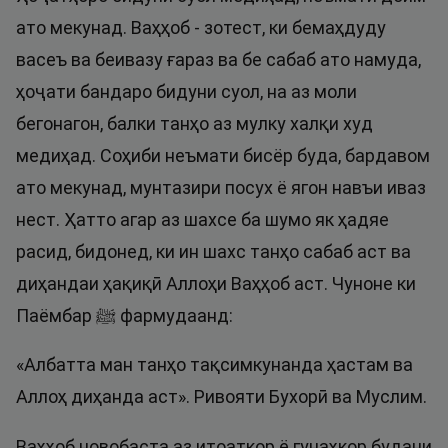
ато мекунад. Ваҳҳоб - зотест, ки бемаҳдуду
васеъ ва беивазу ғараз ва бе сабаб ато намуда,
ҳоҷати бандаро бидуни суол, на аз моли
бегонагон, балки танҳо аз мулку халқи худ
медиҳад. Соҳиби неъмати бисёр буда, бардавом
ато мекунад, мунтазири посух ё ягон навъи иваз
нест. Ҳатто агар аз шахсе ба шумо як ҳадяе
расид, бидонед, ки ин шахс танҳо сабаб аст ва
диҳандаи ҳақиқӣ Аллоҳи Ваҳҳоб аст. Чуноне ки
Паёмбар ﷺ фармудаанд:
«Албатта ман танҳо тақсимкунанда ҳастам ва
Аллоҳ диҳанда аст». Ривояти Бухорӣ ва Муслим.
Ваҳҳоб новобаста аз итоаткор ё гунаҳкор будани