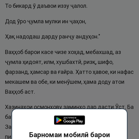
То бикард ӯ даъвои иззу ҷалол.
Дод ӯро ҷумла мулки ин ҷаҳон,
Ҳақ надодаш дарду ранҷу андуҳон."
Ваҳҳоб барои касе чизе хоҳад, мебахшад, аз
ҷумла ҳидоят, илм, хушбахтӣ, ризқ, шифо,
фарзанд, ҳамсар ва ғайра. Ҳатто ҳавое, ки нафас
мекашем ва обе, ки менӯшем, ҳама доду атои
Ваҳҳоб аст.
Хазинаҳои осмонҳову заминҳо дар дасти Ӯст. Ба
баъзе паёмбаронаш, чун ҳазрати Иброҳиму
Закариё алайҳимуссалоту васалом дар
Барномаи мобилӣ барои
пиронсолӣ фарзанд ато кард.