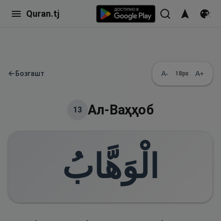
Quran.tj
←
Бозгашт
A-
A+
18
px
Ал-Ваҳҳоб
13
الْوَهَّابُ