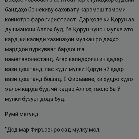
бандаҳо бо некиву саховату карамаш тамоми
коинотро фаро гирифтааст. Дар ҳоле ки Қорун аз
душманони Аллоҳ буд, ба Қорун чунон мулке ато
кард, ки калиди хазинаҳои мулкашро даҳҳо
мардҳои пурқувват бардошта
наметавонистанд. Агар калидҳояш ин қадар
вазн доштанд, пас худи мулки Қорун чӣ қадр
вазн доштанд бошад. Ё Фиръавне, ки худро худо
эълон карда буд, чӣ қадар Аллоҳ таоло ба Ӯ
мулки бузург дода буд.
Румӣ мегуяд:
"Дод мар Фиръавнро сад мулку мол,