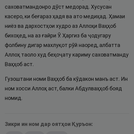
саховатмандонро дӯст медорад. Хусусан
касеро, ки беғараз ҳадя ва ато медиҳад. Ҳамаи
ниёз ва дархостҳои худро аз Аллоҳи Ваҳҳоб
бихоҳед, на аз ғайри Ӯ. Ҳаргиз ба ҷодугару
фолбину дигар махлуқот рӯй наоред, албатта
Аллоҳ таоло худ беҳоҷату кариму саховатманду
Ваҳҳоб аст.
Гузоштани номи Ваҳҳоб ба кӯдакон манъ аст. Ин
ном хосси Аллоҳ аст, балки Абдулваҳҳоб бояд
номид.
Зикри ин ном дар оятҳои Қуръон: