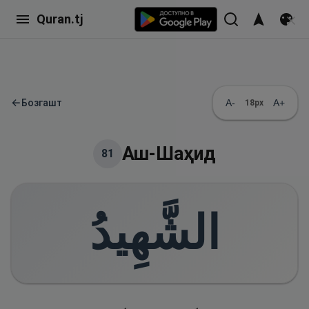
Quran.tj
←
Бозгашт
A-
A+
18
px
Аш-Шаҳид
81
الشَّهِيدُ