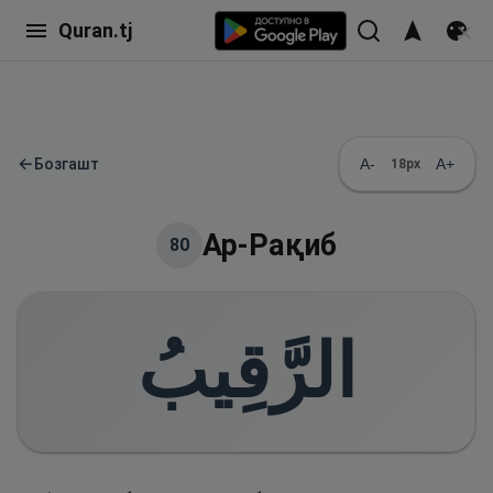
Quran.tj
←
Бозгашт
A-
A+
18
px
Ар-Рақиб
80
الرَّقِيبُ