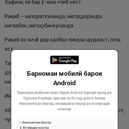
Ҳофизе, ки бар ӯ чизе ғоиб нест.
Рақиб – назораткунанда, нигоҳдоранда,
нигаҳбон, нигоҳубинкунанда.
Рақиб аз ончӣ дар қалбҳо пинҳон шудааст, огоҳ
аст.
Тамоми бандаҳо зери назорати Рақиб қарор
доранд, ягон амали онҳо аз назорати Ӯ пинҳон
Барномаи мобилӣ барои
намемонад.
Android
Барномаи мобилии моро барои Android боргирӣ кунед ва
Ин ном дар Қуръон се маротиба зикр шудааст.
Қуръони Каримро дар ҳар ҷо бо худ дошта бошед.
Имкониятҳои бештар, интерфейси беҳтар ва истифодаи
Абдуррақиб номи нек аст, аммо Рақиб ҷоиз нест,
осонтар!
чун Рақиб танҳо Аллоҳ аст.
✨ Имкониятҳои бештар
📱 Истифодаи осонтар