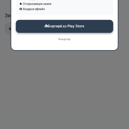
🔔 Огоҳиномаҳои намоз
💾 Хондани офлайн
Зикри ин ном дар оятҳои Қуръон:
📥
Боргирӣ аз Play Store
📖
4:1
📖
5:117
Баъдтар