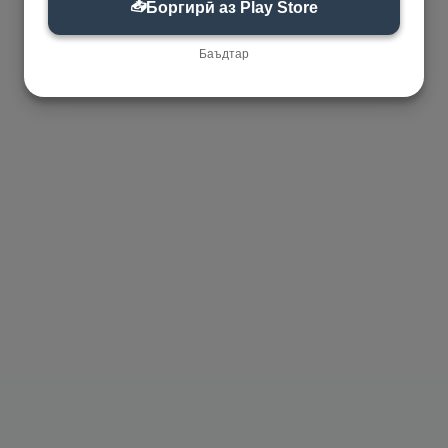
📥
Боргирӣ аз Play Store
Баъдтар