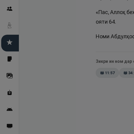
Пайғамбарон
«Пас, Аллоҳ бе
ояти 64.
Дуоҳо
Номи Абдулҳоф
Асмоул Ҳусно
Фарзи айн
Зикри ин ном дар
📖
11:57
📖
34
Галерея
Махзани Маърифат
Барномаи мобилӣ
Пахшҳои зинда