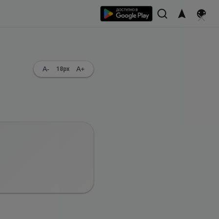
A-
A+
18
px