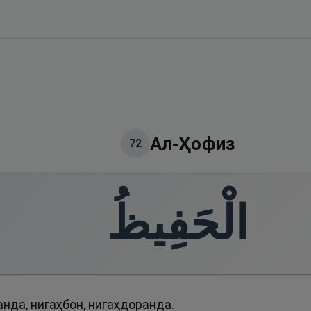
Ал-Ҳофиз
72
الْحَفِيظُ
нда, нигаҳбон, нигаҳдоранда.