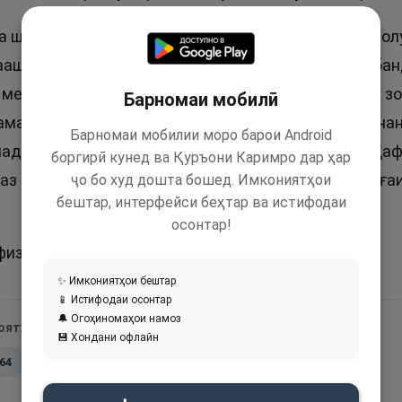
а шомилтар аз Ҳофиз аст. Аллоҳ осмонҳоро аз завол
аашро аз ҳалокату офат нигаҳ медорад. Амалҳои ба
 медорад, чизе аз корҳои неки бандаҳо фаромӯш ё з
Барномаи мобилӣ
малҳои бандаро ҳисоб карда, наздаш ҳозир мекунанд
Барномаи мобилии моро барои Android
д, ҳар нияте, ки дар қалб дошт, ошкор мекунад. Ҳа
боргирӣ кунед ва Қуръони Каримро дар ҳар
аз гуноҳу бидъатҳо муҳофизат мекунад. Ҳафиз сиға
ҷо бо худ дошта бошед. Имкониятҳои
бештар, интерфейси беҳтар ва истифодаи
осонтар!
из ва Ҳафиз ҷоиз аст.
✨ Имкониятҳои бештар
📱 Истифодаи осонтар
🔔 Огоҳиномаҳои намоз
 оятҳои Қуръон:
💾 Хондани офлайн
:64