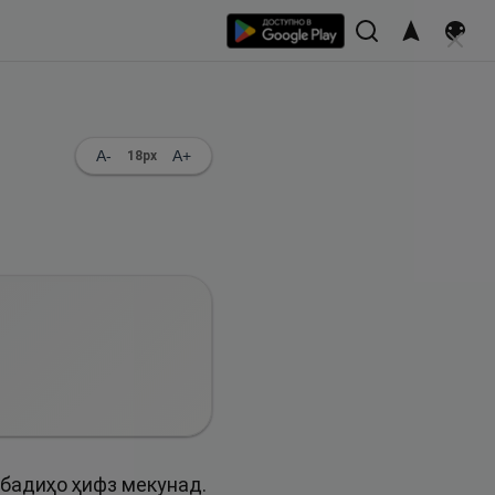
A-
A+
18
px
бадиҳо ҳифз мекунад.