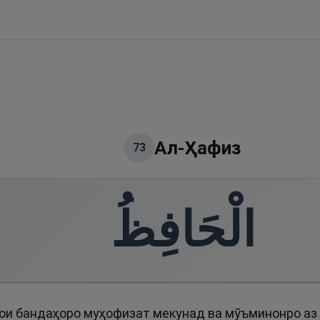
Ал-Ҳафиз
73
الْحَافِظُ
ои бандаҳоро муҳофизат мекунад ва мӯъминонро аз 