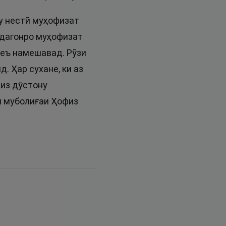
у нестӣ муҳофизат
ндагонро муҳофизат
оеъ намешавад. Рӯзи
. Ҳар сухане, ки аз
физ дӯстону
и муболиғаи Ҳофиз