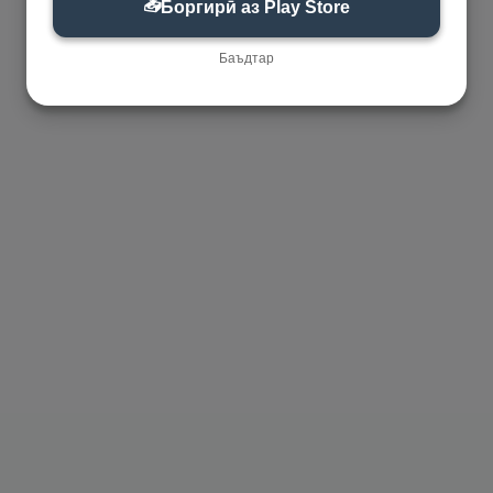
📥
Боргирӣ аз Play Store
Баъдтар