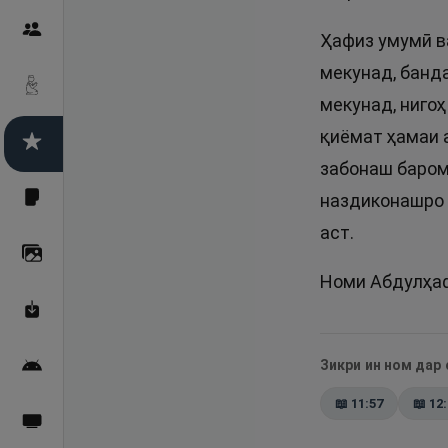
Пайғамбарон
Ҳафиз умумӣ в
мекунад, банд
Дуоҳо
мекунад, нигоҳ
қиёмат ҳамаи а
Асмоул Ҳусно
забонаш барома
наздиконашро 
Фарзи айн
аст.
Галерея
Номи Абдулҳаф
Махзани Маърифат
Зикри ин ном дар
Барномаи мобилӣ
📖
11:57
📖
12
Пахшҳои зинда