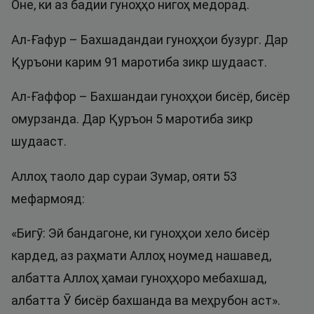
Оне, ки аз бадии гуноҳҳо нигоҳ медорад.
Ал-Ғафур – Бахшадандаи гуноҳҳои бузург. Дар
Қуръони карим 91 маротиба зикр шудааст.
Ал-Ғаффор – Бахшандаи гуноҳҳои бисёр, бисёр
омурзанда. Дар Қуръон 5 маротиба зикр
шудааст.
Аллоҳ таоло дар сураи Зумар, ояти 53
мефармояд:
«Бигӯ: Эй бандагоне, ки гуноҳҳои хело бисёр
кардед, аз раҳмати Аллоҳ ноумед нашавед,
албатта Аллоҳ ҳамаи гуноҳҳоро мебахшад,
албатта Ӯ бисёр бахшанда ва меҳрубон аст».