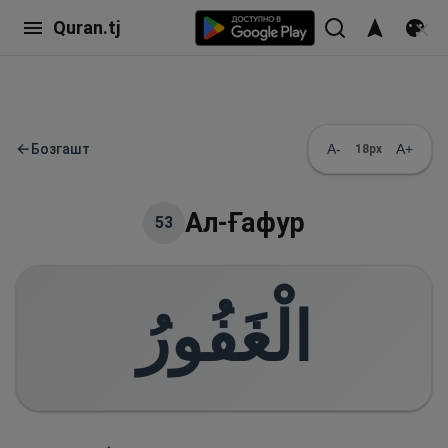
Quran.tj
←
Бозгашт
A-
A+
18
px
Ал-Ғафур
53
الْغَفُورُ