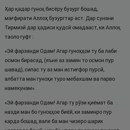
Ҳар қадар гуноҳ бисёру бузург бошад,
мағфирати Аллоҳ бузургтар аст. Дар сунани
Тирмизӣ дар ҳадиси қудсӣ омадааст, ки Аллоҳ
таоло гуфт :
«Эй фарзанди Одам! Агар гуноҳҳои ту ба лаби
осмон бирасад, (яъне аз замин то осмон пур
шавад), сипас ту аз ман истиғфор пурсӣ,
албатта ман гуноҳи туро мебахшам ва парво
намекунам».
«Эй фарзанди Одам! Агар ту рӯзи қиёмат ба
назди ман бо гуноҳҳое биёӣ, ки заминро пур
карда бошад, вале ба ман чизеро шарик