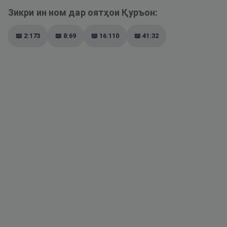
Зикри ин ном дар оятҳои Қуръон:
📖
2:173
📖
8:69
📖
16:110
📖
41:32