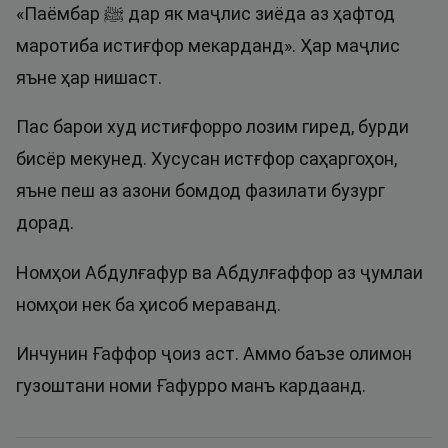
«Паёмбар ﷺ дар як маҷлис зиёда аз ҳафтод
маротиба истиғфор мекарданд». Ҳар маҷлис
яъне ҳар нишаст.
Пас барои худ истиғфорро лозим гиред, бурди
бисёр мекунед. Хусусан истғфор саҳаргоҳон,
яъне пеш аз азони бомдод фазилати бузург
дорад.
Номҳои Абдулғафур ва Абдулғаффор аз ҷумлаи
номҳои нек ба ҳисоб мераванд.
Инчунин Ғаффор ҷоиз аст. Аммо баъзе олимон
гузоштани номи Ғафурро манъ кардаанд.