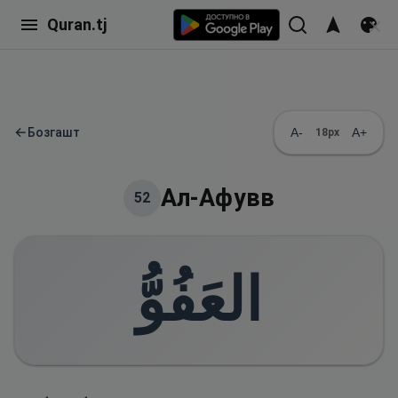
Quran.tj
←
Бозгашт
A-
A+
18
px
Ал-Афувв
52
العَفُوُّ