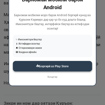
ва гоҳо пас аз уқубат.
Android
Мағфират аз шарри гуноҳ нигоҳ медорад.
Барномаи мобилии моро барои Android боргирӣ кунед ва
Қуръони Каримро дар ҳар ҷо бо худ дошта бошед.
Ҳамчунин Аллоҳ ба шахси мағфиратшуда рӯй
Имкониятҳои бештар, интерфейси беҳтар ва истифодаи
осонтар!
оварда, аз ӯ розӣ мешавад. Аммо ба шахси
афвшуда бошад, гоҳо афв мекунад, вале ба ӯ рӯй
✨ Имкониятҳои бештар
намеорад ва розӣ намешавад. Хулоса, мартабаи
📱 Истифодаи осонтар
🔔 Огоҳиномаҳои намоз
мағфират аз афв хеле баланд аст.
💾 Хондани офлайн
Ин ном дар Қуръони карим панҷ маротиба зикр
📥
Боргирӣ аз Play Store
шудааст.
Баъдтар
Номи Абдулафувв ва Афувв ҷоиз аст.
Зикри ин ном дар оятҳои Қуръон: