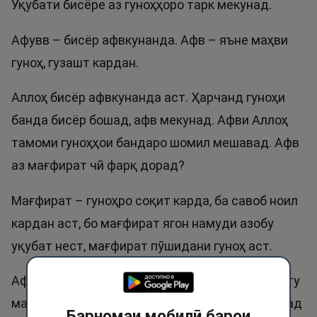
Уқубати бисёре аз гуноҳҳоро тарк мекунад.
Афувв – бисёр афвкунанда. Афв – яъне маҳви
гуноҳ, гузашт кардан.
Аллоҳ бисёр афвкунанда аст. Ҳарчанд гуноҳи
банда бисёр бошад, афв мекунад. Афви Аллоҳ
тамоми гуноҳҳои бандаро шомил мешавад. Афв
аз мағфират чӣ фарқ дорад?
Мағфират – гуноҳро соқит карда, ба савоб ноил
кардан аст, бо мағфират ягон намуди азобу
уқубат нест, мағфират пӯшидани гуноҳ аст.
Афв – танҳо соқит кардани уқубат ва маломату
мазаммат аст. Афв гоҳо пеш аз уқубат мешавад
Барномаи мобилӣ барои