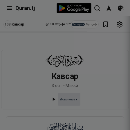
Quran.tj
108
Кавсар
Тарҷума
Мусҳаф
Ҷуз
30
•
Саҳифа
602
Кавсар
3
оят •
Маккӣ
Маълумот
▼
ℹ️