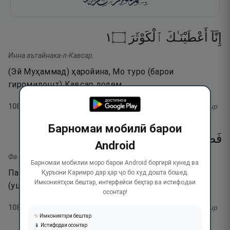
١
۝
ٱلْكَوْثَرَ
أَعْطَيْنَـٰكَ
إِنَّآ
Инна аътайнака-л-Кавсар.
(Эй Муҳаммад) ҳаройина, Мо туро (барои
гиромидошт) Кавсар додем.
108
:
1
тафсир
Барномаи мобилӣ барои
٢
۝
وَٱنْحَرْ
لِرَبِّكَ
فَصَلِّ
Android
Фа салли ли Раббика ванҳар.
Барномаи мобилии моро барои Android боргирӣ кунед ва
Пас, барои Парвардигори худ намоз хон ва
Қуръони Каримро дар ҳар ҷо бо худ дошта бошед.
Имкониятҳои бештар, интерфейси беҳтар ва истифодаи
(уштурро) қурбонӣ кун!
осонтар!
108
:
2
тафсир
✨ Имкониятҳои бештар
📱 Истифодаи осонтар