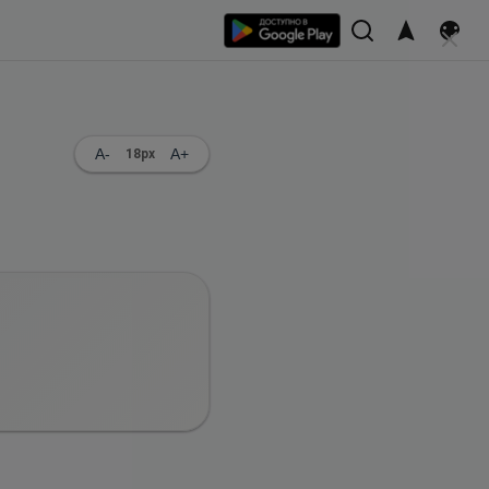
A-
A+
18
px