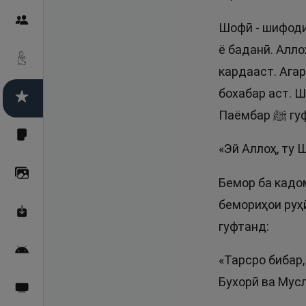
Пайғамбарон
Шофӣ - шифоди
ё баданӣ. Алло
Дуоҳо
кардааст. Ага
бохабар аст. 
Асмоул Ҳусно
Паёмба
Фарзи айн
«Эй Аллоҳ, ту 
Галерея
Бемор ба кадо
бемориҳои руҳӣ
Махзани Маърифат
гуфтанд:
Барномаи мобилӣ
«Тарсро бибар
Бухорӣ ва Мус
Пахшҳои зинда