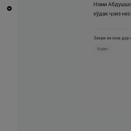
Номи Абдушшоф
Видеоҳои YouTube
кӯдак ҷоиз нес
Зикри ин ном дар
Ҳадис