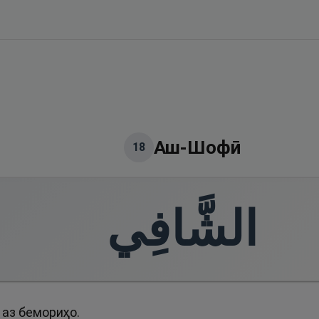
Аш-Шофӣ
18
الشَّافِي
аз бемориҳо.