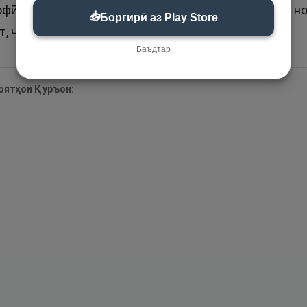
ӣ барои писарҳо аз ҷумлаи номҳои нек аст. Вале 
📥
Боргирӣ аз Play Store
т, чун ин ном хосси Аллоҳ таоло аст.
Баъдтар
 оятҳои Қуръон: