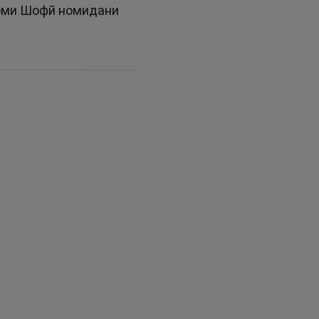
номи Шофӣ номидани