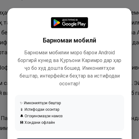
ҳанда, ба тамоми бемориҳо шифо мебахшад, чӣ бемо
ҳ таоло худ махлуқотро офаридааст ва онҳоро бо ил
р бемор шуданд, бо хости Аллоҳ бемор мешаванд ва 
Барномаи мобилӣ
Шифои ҳамаи дардҳоро медонад ва ба шифои ҳама да
р ﷺ гуфтанд:
Барномаи мобилии моро барои Android
боргирӣ кунед ва Қуръони Каримро дар ҳар
Шофӣ ҳастӣ, ғайри ту дигар шифодиҳандае нест». Ри
ҷо бо худ дошта бошед. Имкониятҳои
бештар, интерфейси беҳтар ва истифодаи
м сабабе шифо ёбад, ин шифо аз ҷониби Аллоҳ аст. 
осонтар!
 ва қалбӣ ва бадание, ки дорем, шифои оҷил насиб г
✨ Имкониятҳои бештар
📱 Истифодаи осонтар
🔔 Огоҳиномаҳои намоз
, Парвардигори мардум, шифо деҳ ва Ту шифодиҳанда
💾 Хондани офлайн
лим.