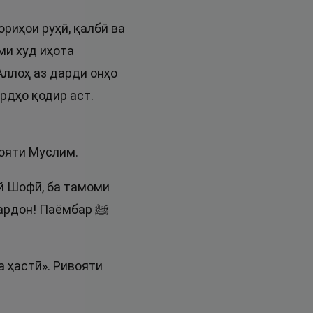
риҳои руҳӣ, қалбӣ ва
ми худ иҳота
Аллоҳ аз дарди онҳо
рдҳо қодир аст.
вояти Муслим.
Эй Шофӣ, ба тамоми
ардон! Паёмбар ﷺ
 ҳастӣ». Ривояти