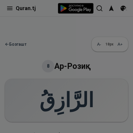
Quran.tj
←
Бозгашт
A-
A+
18
px
Ар-Розиқ
8
الرَّازِقُ