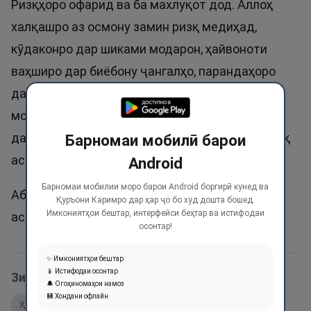
Ризқҳоро офарид ва ба махлуқот дод. Аллоҳ
халқашро аз осмону замин ризқ медиҳад,
кӯдаконро дар шиками модарон, ҳайвоноти
ваҳширо дар биёбону ҷангалҳо, парандаҳоро
дар қуллаҳои куҳҳо ва дар лонаҳояш ва
моҳиҳоро дар қаъри об ризқ медиҳад. Ин ном
дар ҳадиси саҳеҳ собит шудааст: «Аллоҳ розиқ
Барномаи мобилӣ барои
аст». Ривояти Аҳмад.
Android
Барномаи мобилии моро барои Android боргирӣ кунед ва
Абдуррозиқ ном гузоштани писарҳо мустаҳаб
Қуръони Каримро дар ҳар ҷо бо худ дошта бошед.
Имкониятҳои бештар, интерфейси беҳтар ва истифодаи
аст. Аммо Розиқ номидан ҷоиз нест.
осонтар!
✨ Имкониятҳои бештар
📱 Истифодаи осонтар
Зикри ин ном дар оятҳои Қуръон:
🔔 Огоҳиномаҳои намоз
💾 Хондани офлайн
Ҳадис