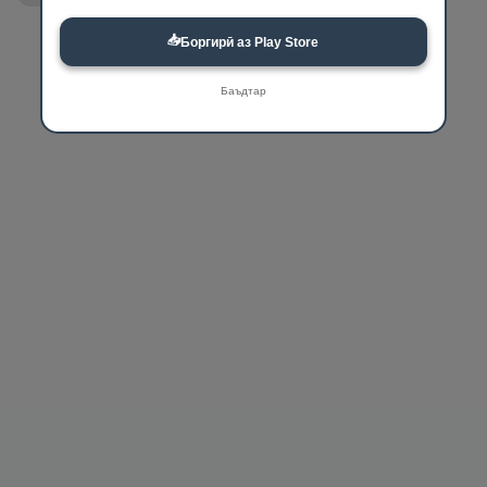
📥
Боргирӣ аз Play Store
Баъдтар