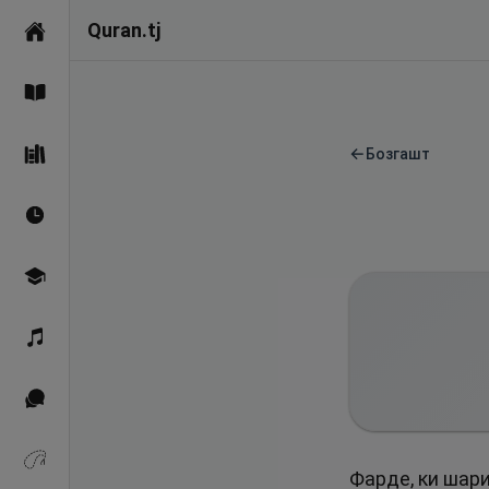
Quran.tj
Асосӣ
Қуръон
←
Бозгашт
Саҳеҳи Бухорӣ
Вақтҳои намоз
Омӯзиш
Қироат
Иқтибосҳо аз Қуръон
Зикрҳо
Фарде, ки шари