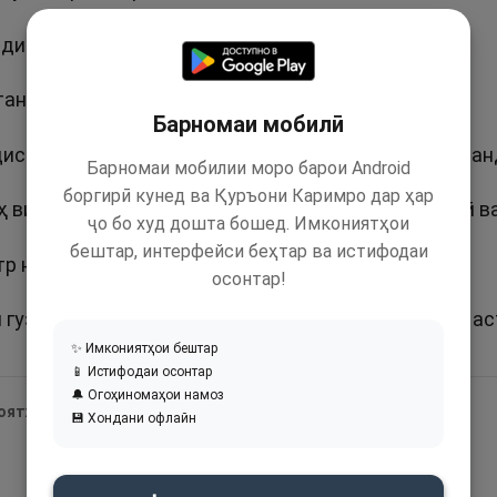
ди ҷуфт, танҳо, якка, бе ҷуфт, бе монанд.
 танҳо, шарику ҳамислу монанде надорад.
Барномаи мобилӣ
Ин ном дар ҳадиси шариф собит шудааст. Паёмбар ﷺ хабар 
Барномаи мобилии моро барои Android
боргирӣ кунед ва Қуръони Каримро дар ҳар
 витр аст, витрро дӯст медорад». Ривояти Бухорӣ в
ҷо бо худ дошта бошед. Имкониятҳои
бештар, интерфейси беҳтар ва истифодаи
р номи нек аст.
осонтар!
гузоштани кӯдак нодуруст аст. Витр танҳо Аллоҳ ас
✨ Имкониятҳои бештар
📱 Истифодаи осонтар
🔔 Огоҳиномаҳои намоз
 оятҳои Қуръон:
💾 Хондани офлайн