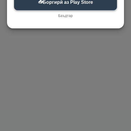
📥
Боргирӣ аз Play Store
Баъдтар