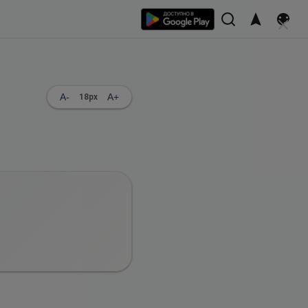
A-
A+
18
px