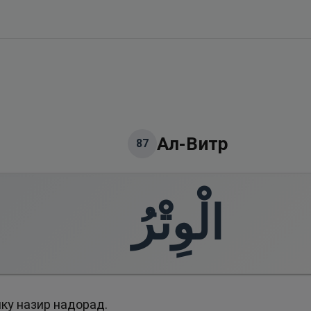
Ал-Витр
87
الْوِتْرُ
ку назир надорад.