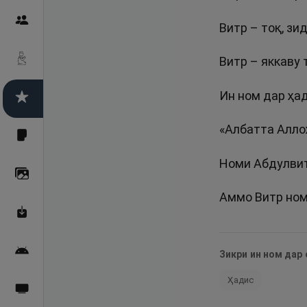
Пайғамбарон
Витр – тоқ, зид
Витр – яккаву
Дуоҳо
Асмоул Ҳусно
«Албатта Аллоҳ
Фарзи айн
Номи Абдулвит
Галерея
Аммо Витр ном 
Махзани Маърифат
Барномаи мобилӣ
Зикри ин ном дар
Ҳадис
Пахшҳои зинда