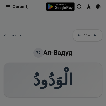
Quran.tj
←
Бозгашт
A-
A+
18
px
Ал-Вадуд
77
الْوَدُودُ