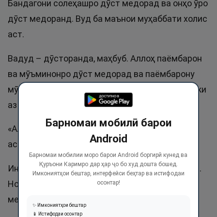
Бандагони солеҳашро дӯст медорад ва онҳо ӯро
дӯст медоранд. Вуд ба маънои муҳаббати холис
аст.
Вадуд – дӯсторанда, маҳбуб. Аллоҳ паёмбарон
ва мӯъминонро дӯст медорад ва паёмбарону
мӯъминон Ӯро дӯст медоранд. Ӯ сазовор аст, ки
аз ҳама дӯстдоштатар бошад.
Барномаи мобилӣ барои
«Албатта Парвардигорам меҳрубону дӯстдор
Android
аст». Сураи Ҳуд, ояти 90.
Барномаи мобилии моро барои Android боргирӣ кунед ва
Қуръони Каримро дар ҳар ҷо бо худ дошта бошед.
Ин ном ду маротиба дар Қуръон зикр шудааст.
Имкониятҳои бештар, интерфейси беҳтар ва истифодаи
Номҳои Абдулвадуд ва Вадуд номҳои нек
осонтар!
мебошанд.
✨ Имкониятҳои бештар
📱 Истифодаи осонтар