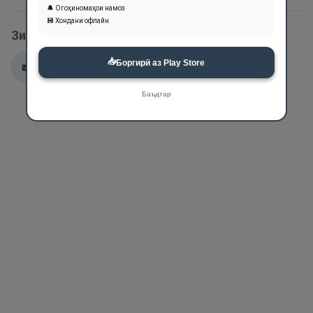
🔔 Огоҳиномаҳои намоз
💾 Хондани офлайн
Зикри ин ном дар оятҳои Қуръон:
📥
Боргирӣ аз Play Store
📖
11:90
📖
85:14
Баъдтар