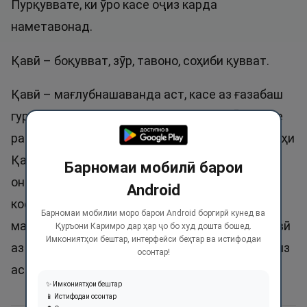
Пурқуввате, ки ӯро касе оҷиз карда
наметавонад.
Қавӣ – боқувват, зӯр, тавоно, соҳиби қувват.
Қавӣ – мағлубнашаванда аст, касе аз ғазабаш
гурехта наметавонад. Қазову қадари Ӯро касе
рад карда наметавонад, масалан касеро Аллоҳи
Қавӣ ба марг ҳукм кунад, ягон кас пеши марги
Барномаи мобилӣ барои
онро наметавонад бигирад. Ба онҳое, ки ба Ӯ
Android
кофир шуданд, азобаш сахт аст. Ин ном 9
Барномаи мобилии моро барои Android боргирӣ кунед ва
маротиба дар Қуръон зикр шудааст. Абдулқавӣ
Қуръони Каримро дар ҳар ҷо бо худ дошта бошед.
Имкониятҳои бештар, интерфейси беҳтар ва истифодаи
аз ҷумлаи номҳои беҳтарин буда, Қавӣ низ ҷоиз
осонтар!
аст.
✨ Имкониятҳои бештар
📱 Истифодаи осонтар