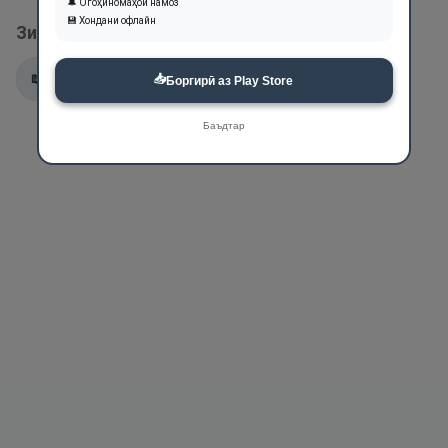
🔔 Огоҳиномаҳои намоз
💾 Хондани офлайн
Зикри ин ном дар оятҳои Қуръон:
📖
22:40
📖
22:74
📖
42:19
📖
57:25
📥
Боргирӣ аз Play Store
Баъдтар