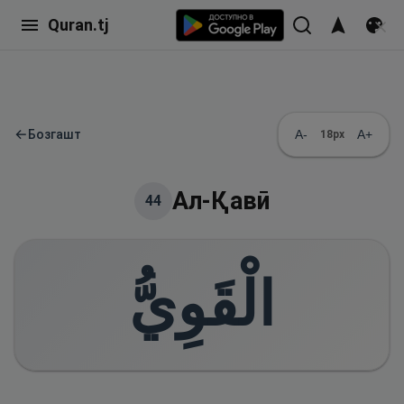
Quran.tj
←
Бозгашт
A-
A+
18
px
Ал-Қавӣ
44
الْقَوِيُّ