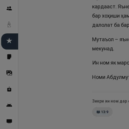
кардааст. Яъне
Пайғамбарон
бар хоҳиши ҳам
далолат ба ба
Дуоҳо
Мутаъол – яън
Асмоул Ҳусно
мекунад.
Фарзи айн
Ин ном як мар
Галерея
Номи Абдулмут
Махзани Маърифат
Зикри ин ном дар
Барномаи мобилӣ
📖
13:9
Пахшҳои зинда