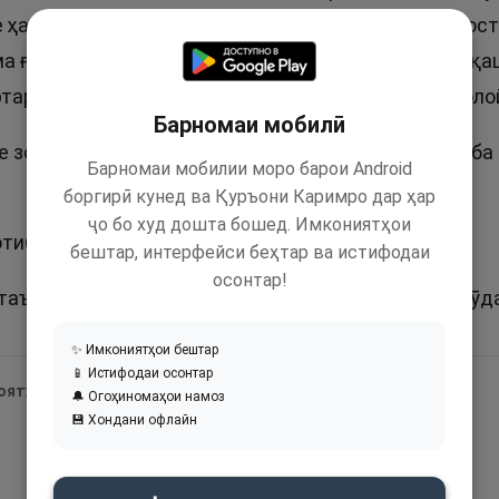
 ҳар чизе, ки Аллоҳи Мутаъол хост, мешавад, на хос
а ғолиб мебошад. Ӯ бо қудрати пурааш болои халқаш
ртарии ғолибият мекунад ва ин яке аз маъноҳои вол
Барномаи мобилӣ
е зоти Олӣ, бо қудраташ аз ҳама чиз баландмартаба
Барномаи мобилии моро барои Android
боргирӣ кунед ва Қуръони Каримро дар ҳар
ҷо бо худ дошта бошед. Имкониятҳои
отиба дар Қуръон зикр шудааст.
бештар, интерфейси беҳтар ва истифодаи
осонтар!
аъол номи нек буда, номи Мутаъол гузоштан ба кӯда
✨ Имкониятҳои бештар
📱 Истифодаи осонтар
 оятҳои Қуръон:
🔔 Огоҳиномаҳои намоз
💾 Хондани офлайн