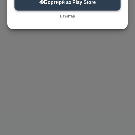
📥
Боргирӣ аз Play Store
Баъдтар