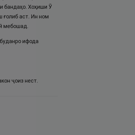
ти бандаҳо. Хоҳиши Ӯ
 ғолиб аст. Ин ном
оӣ мебошад.
 буданро ифода
кон ҷоиз нест.