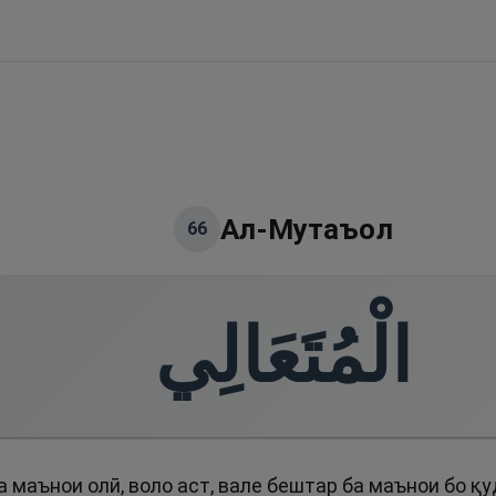
Ал-Мутаъол
66
الْمُتَعَالِي
 маънои олӣ, воло аст, вале бештар ба маънои бо қ