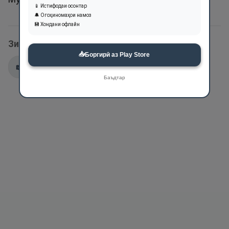
📱 Истифодаи осонтар
🔔 Огоҳиномаҳои намоз
💾 Хондани офлайн
Зикри ин ном дар оятҳои Қуръон:
📥
Боргирӣ аз Play Store
📖
18:45
📖
54:42
📖
54:55
Баъдтар