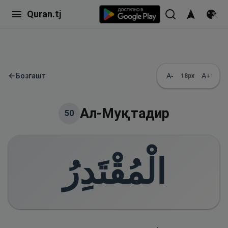
Quran.tj
←
Бозгашт
A-
A+
18
px
Ал-Муқтадир
50
الْمُقْتَدِرُ