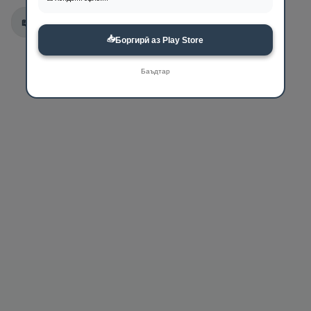
📖
24:25
📥
Боргирӣ аз Play Store
Баъдтар