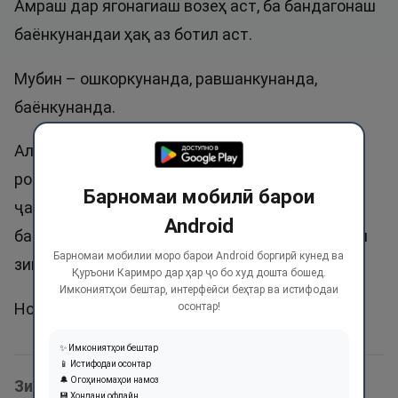
Амраш дар ягонагиаш возеҳ аст, ба бандагонаш
баёнкунандаи ҳақ аз ботил аст.
Мубин – ошкоркунанда, равшанкунанда,
баёнкунанда.
Аллоҳ таоло ҳақро равшан мекунад ва роҳи
ростро баён мекунад. Амалҳое, ки мукофоташ
Барномаи мобилӣ барои
ҷаннат аст ва амалҳое, ки ҷазояш дӯзах аст
Android
баён мекунад. Ин ном як маротиба дар Қуръон
Барномаи мобилии моро барои Android боргирӣ кунед ва
зикр шудааст.
Қуръони Каримро дар ҳар ҷо бо худ дошта бошед.
Имкониятҳои бештар, интерфейси беҳтар ва истифодаи
Номи Абдулмубин ва Мубин ҷоиз аст.
осонтар!
✨ Имкониятҳои бештар
📱 Истифодаи осонтар
🔔 Огоҳиномаҳои намоз
Зикри ин ном дар оятҳои Қуръон:
💾 Хондани офлайн