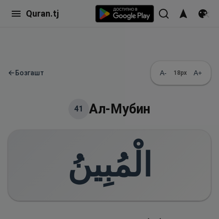
Quran.tj
←
Бозгашт
A-
A+
18
px
Ал-Мубин
41
الْمُبِينُ