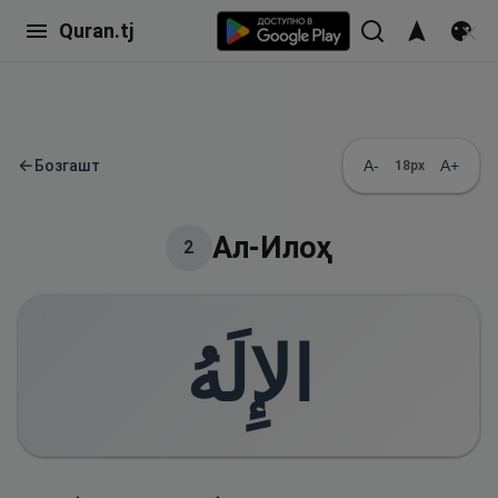
Quran.tj
←
Бозгашт
A-
A+
18
px
Ал-Илоҳ
2
الإِلَهُ