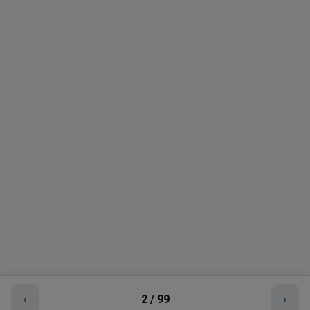
2
/
99
‹
›