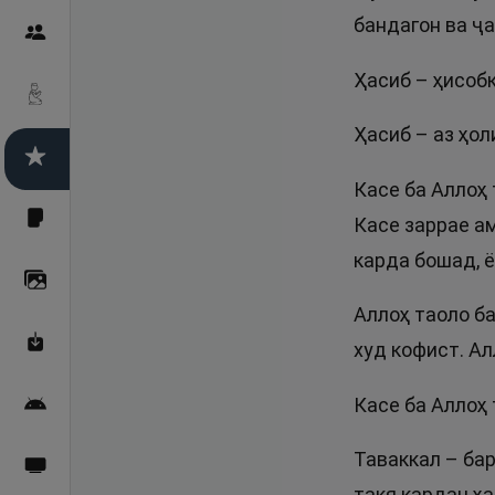
бандагон ва ҷ
Пайғамбарон
Ҳасиб – ҳисоб
Дуоҳо
Ҳасиб – аз ҳол
Асмоул Ҳусно
Касе ба Аллоҳ 
Фарзи айн
Касе заррае а
карда бошад, 
Галерея
Аллоҳ таоло б
Махзани Маърифат
худ кофист. Ал
Касе ба Аллоҳ 
Барномаи мобилӣ
Таваккал – бар
Пахшҳои зинда
такя кардан ҳа