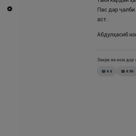
Пас дар ҷалби 
Видеоҳои YouTube
аст.
Абдулҳасиб ном
Зикри ин ном дар
📖
4:6
📖
4:86