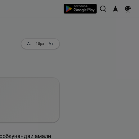
A-
A+
18
px
исобкунандаи амали