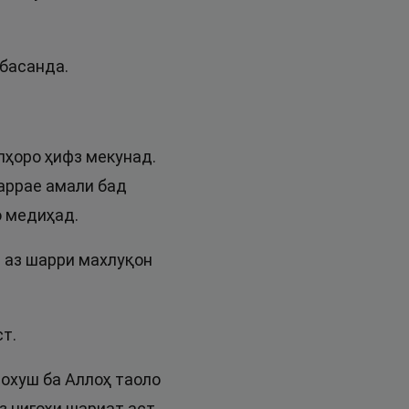
 басанда.
лҳоро ҳифз мекунад.
аррае амали бад
о медиҳад.
 аз шарри махлуқон
т.
нохуш ба Аллоҳ таоло
з нигоҳи шариат аст.