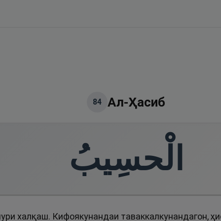
Ал-Ҳасиб
84
الْحسِيبُ
ури халқаш. Кифоякунандаи таваккалкунандагон, ҳ