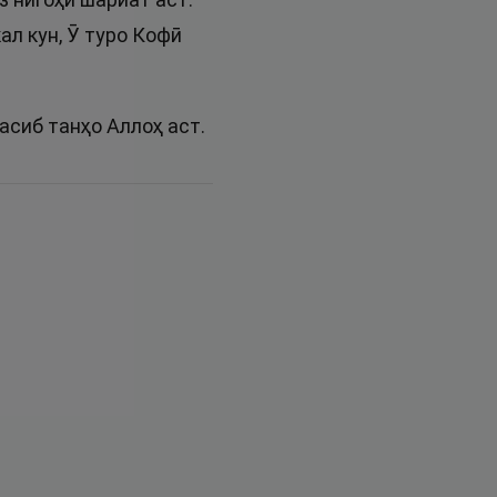
ал кун, Ӯ туро Кофӣ
асиб танҳо Аллоҳ аст.