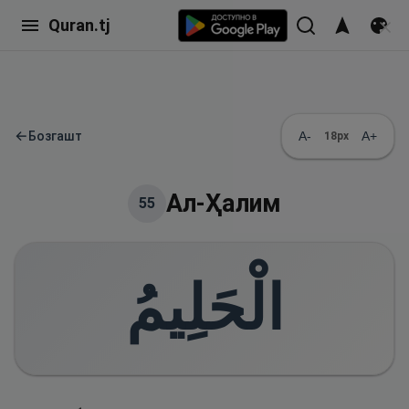
Quran.tj
←
Бозгашт
A-
A+
18
px
Ал-Ҳалим
55
الْحَلِيمُ