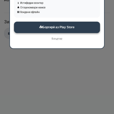
📱 Истифодаи осонтар
🔔 Огоҳиномаҳои намоз
💾 Хондани офлайн
Зикри ин ном дар оятҳои Қуръон:
📥
Боргирӣ аз Play Store
📖
2:235
📖
17:44
📖
22:59
📖
35:41
Баъдтар