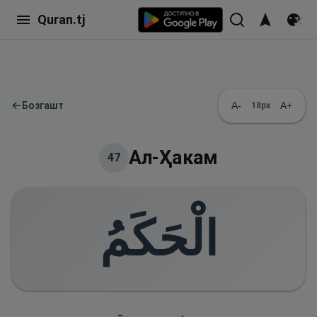
Quran.tj
←
Бозгашт
A-
A+
18
px
Ал-Ҳакам
47
الْحَكَمُ