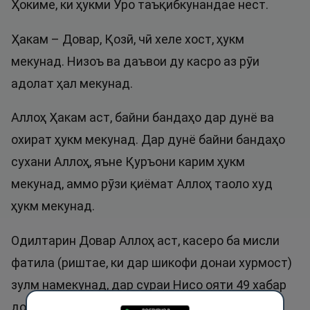
Ҳокиме, ки ҳукми Ӯро таъқибкунандае нест.
Ҳакам – Довар, Қозӣ, чӣ хеле хост, ҳукм
мекунад. Низоъ ва даъвои ду касро аз рӯи
адолат ҳал мекунад.
Аллоҳ Ҳакам аст, байни бандаҳо дар дунё ва
охират ҳукм мекунад. Дар дунё байни бандаҳо
сухани Аллоҳ, яъне Қуръони карим ҳукм
мекунад, аммо рӯзи қиёмат Аллоҳ таоло худ
ҳукм мекунад.
Одилтарин Довар Аллоҳ аст, касеро ба мисли
фатила (риштае, ки дар шикофи донаи хурмост)
зулм намекунад, дар сураи Нисо ояти 49 хабар
дод: