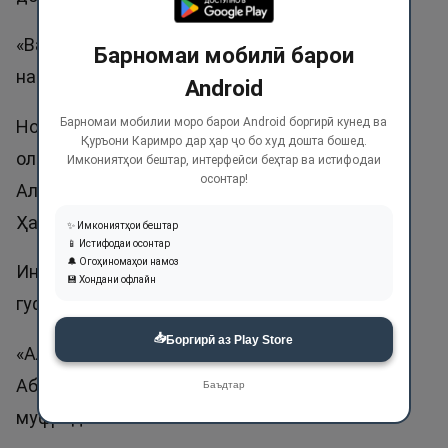
«Ва ба ҳеҷ кас, ҳатто ба қадри фатила ситам
Барномаи мобилӣ барои
нашавад».
Android
Барномаи мобилии моро барои Android боргирӣ кунед ва
Номи Ҳакам тамоми номҳои зебо ва сифатҳои
Қуръони Каримро дар ҳар ҷо бо худ дошта бошед.
олиро дар бар мегирад, чун агар Самиъ, Басир,
Имкониятҳои бештар, интерфейси беҳтар ва истифодаи
осонтар!
Алим, Сухангӯй, Қодир, Ҳай, Хабир набошад,
Ҳакам намешавад.
✨ Имкониятҳои бештар
📱 Истифодаи осонтар
🔔 Огоҳиномаҳои намоз
Ин ном дар ҳадис собит шудааст. Паёмбар ﷺ
💾 Хондани офлайн
гуфтанд:
📥
Боргирӣ аз Play Store
«Аллоҳ худ Ҳакам (довар) аст». Ривояти
Абудовуд, Насоӣ ва Бухорӣ дар «Адаб-ул-
Баъдтар
муфрад».