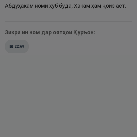
Абдуҳакам номи хуб буда, Ҳакам ҳам ҷоиз аст.
Зикри ин ном дар оятҳои Қуръон:
📖
22:69