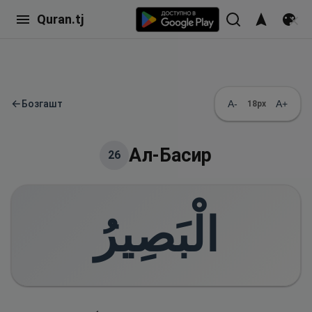
Quran.tj
←
Бозгашт
A-
A+
18
px
Ал-Басир
26
الْبَصِيرُ