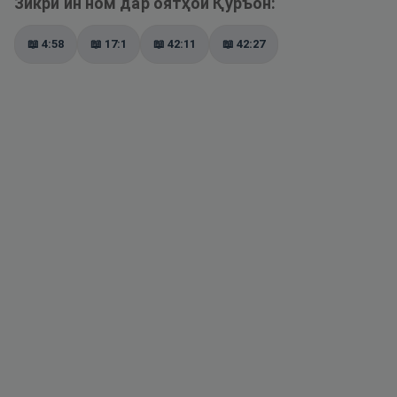
Зикри ин ном дар оятҳои Қуръон:
📖
4:58
📖
17:1
📖
42:11
📖
42:27