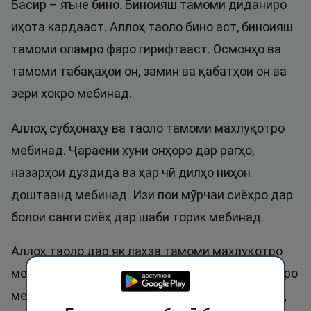
Басир – яъне бино. Биноияш тамоми диданиро
иҳота кардааст. Аллоҳ таоло бино аст, биноияш
тамоми оламро фаро гирифтааст. Осмонҳо ва
тамоми табақаҳои он, замин ва қабатҳои он ва
зери хокро мебинад.
Аллоҳ субҳонаҳу ва таоло тамоми махлуқотро
мебинад. Ҷараёни хуни онҳоро дар рагҳо,
назарҳои дуздида ва ҳар чӣ дилҳо ниҳон
доштаанд мебинад. Изи пои мӯрчаи сиёҳро дар
болои санги сиёҳ дар шаби торик мебинад.
Аллоҳ таоло дар як лаҳза тамоми махлуқотро
мебинад. Тамоми корҳои савоб ва хайри шуморо
мебинад. Агар гуноҳ карданӣ шавед, барои худ