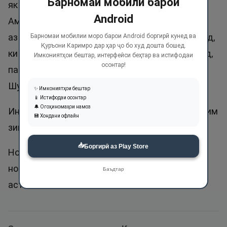
Барномаи мобилӣ барои
як маконе ҷустуҷӯ кунед, ки Аллоҳ набинад.
Android
Аммо агар наёфтед ва ҳаргиз нахоҳед ёфт, пас
аз зоти Бино битарсед! Ӯро чунон ибодат кунед,
Барномаи мобилии моро барои Android боргирӣ кунед ва
Қуръони Каримро дар ҳар ҷо бо худ дошта бошед.
ки гуё Ӯро мебинед ва агар дида натавонистед,
Имкониятҳои бештар, интерфейси беҳтар ва истифодаи
осонтар!
пас бидонед, ки Ӯ шуморо мебинад, ҳар оина Ӯ
Шунаво ва Бино аст.
✨ Имкониятҳои бештар
📱 Истифодаи осонтар
🔔 Огоҳиномаҳои намоз
Ин ном тақрибан дар 40 мавзеъи Қуръони карим
💾 Хондани офлайн
зикр шудааст.
📥
Боргирӣ аз Play Store
Номи Абдулбасир барои писарҳо аз ҷумлаи
номҳои нек аст. Агар Басир ном гузорад, ҷоиз
Баъдтар
аст.