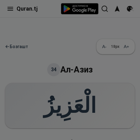
Quran.tj
←
Бозгашт
A-
A+
18
px
Ал-Азиз
34
الْعَزِيزُ