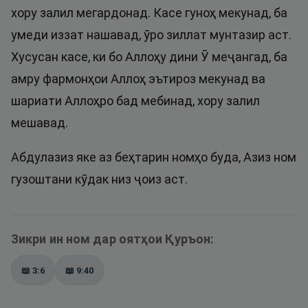
хору залил мегардонад. Касе гуноҳ мекунад, ба
умеди иззат нашавад, ӯро зиллат мунтазир аст.
Хусусан касе, ки бо Аллоҳу дини Ӯ меҷангад, ба
амру фармонҳои Аллоҳ эътироз мекунад ва
шариати Аллоҳро бад мебинад, хору залил
мешавад.
Абдулазиз яке аз беҳтарин номҳо буда, Азиз ном
гузоштани кӯдак низ ҷоиз аст.
Зикри ин ном дар оятҳои Қуръон:
📖
3:6
📖
9:40