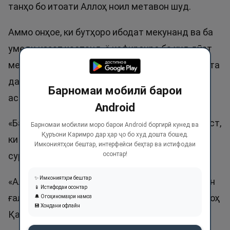
танҳо бо итоати Аллоҳ ноил метавон шуд.
Аммо онҳое, ки бутҳоро ибодат мекунанд ва ба
умеди иззат ҳастанд, ё кофиронро ба худ дӯст
мегиранд ва иззатро аз онҳо медонанд, албатта
дар гумроҳӣ ҳастанд. Иззат ғалаба ва қувват
Барномаи мобилӣ барои
аст. Имоми Қуртубӣ гуфт:
Android
«Барои ҳар бандаи мукаллаф донистан фарз аст,
Барномаи мобилии моро барои Android боргирӣ кунед ва
Қуръони Каримро дар ҳар ҷо бо худ дошта бошед.
ки Аллоҳ Ғолиби мутлақ аст. Аллоҳ таоло дар
Имкониятҳои бештар, интерфейси беҳтар ва истифодаи
осонтар!
сураи Муҷодала гуфт:
✨ Имкониятҳои бештар
«Аллоҳ ҳатмӣ ва зарурӣ гардонид: Албатта ман
📱 Истифодаи осонтар
ғалаба мекунам ва паёмбаронам, албатта Аллоҳ
🔔 Огоҳиномаҳои намоз
💾 Хондани офлайн
Қавию Азиз аст».