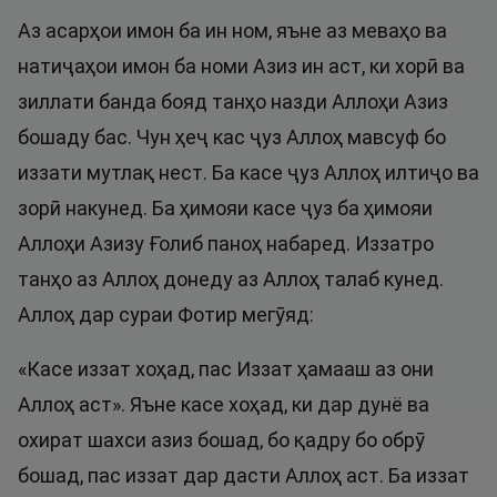
Аз асарҳои имон ба ин ном, яъне аз меваҳо ва
натиҷаҳои имон ба номи Азиз ин аст, ки хорӣ ва
зиллати банда бояд танҳо назди Аллоҳи Азиз
бошаду бас. Чун ҳеҷ кас ҷуз Аллоҳ мавсуф бо
иззати мутлақ нест. Ба касе ҷуз Аллоҳ илтиҷо ва
зорӣ накунед. Ба ҳимояи касе ҷуз ба ҳимояи
Аллоҳи Азизу Ғолиб паноҳ набаред. Иззатро
танҳо аз Аллоҳ донеду аз Аллоҳ талаб кунед.
Аллоҳ дар сураи Фотир мегӯяд:
«Касе иззат хоҳад, пас Иззат ҳамааш аз они
Аллоҳ аст». Яъне касе хоҳад, ки дар дунё ва
охират шахси азиз бошад, бо қадру бо обрӯ
бошад, пас иззат дар дасти Аллоҳ аст. Ба иззат