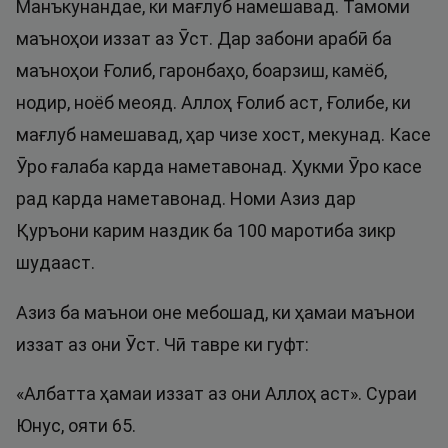
Манъкунандае, ки мағлуб намешавад. Тамоми
маъноҳои иззат аз Ӯст. Дар забони арабӣ ба
маъноҳои Ғолиб, гаронбаҳо, боарзиш, камёб,
нодир, ноёб меояд. Аллоҳ Ғолиб аст, Ғолибе, ки
мағлуб намешавад, ҳар чизе хост, мекунад. Касе
Ӯро ғалаба карда наметавонад. Ҳукми Ӯро касе
рад карда наметавонад. Номи Азиз дар
Қуръони карим наздик ба 100 маротиба зикр
шудааст.
Азиз ба маънои оне мебошад, ки ҳамаи маънои
иззат аз они Ӯст. Чӣ тавре ки гуфт:
«Албатта ҳамаи иззат аз они Аллоҳ аст». Сураи
Юнус, ояти 65.