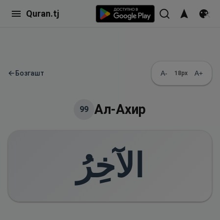
Quran.tj
←
Бозгашт
A-
A+
18
px
Ал-Ахир
99
الآخِرُ