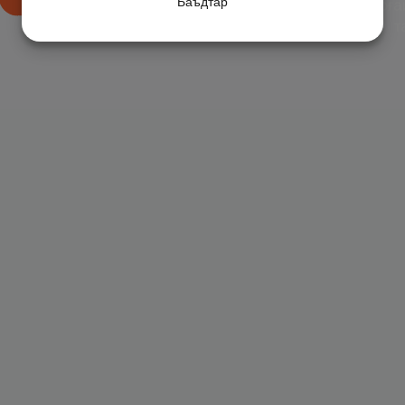
Баъдтар