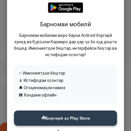
Барномаи мобилӣ
Барномаи мобилии моро барои Android боргирӣ
кунед ва Қуръони Каримро дар ҳар ҷо бо худ дошта
бошед. Имкониятҳои бештар, интерфейси беҳтар ва
истифодаи осонтар!
✨ Имкониятҳои бештар
📱 Истифодаи осонтар
🔔 Огоҳиномаҳои намоз
💾 Хондани офлайн
📥
Боргирӣ аз Play Store