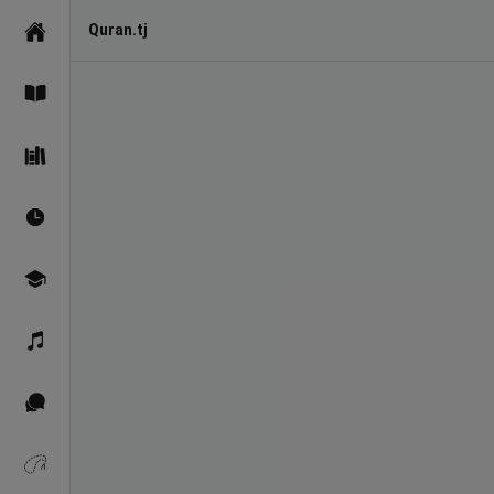
Quran.tj
Асосӣ
Қуръон
Саҳеҳи Бухорӣ
Вақтҳои намоз
Омӯзиш
Қироат
Иқтибосҳо аз Қуръон
Зикрҳо