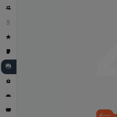
Пайғамбарон
Дуоҳо
Асмоул Ҳусно
Фарзи айн
Галерея
Махзани Маърифат
Барномаи мобилӣ
Пахшҳои зинда