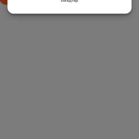
Баъдтар