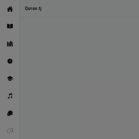
Quran.tj
Асосӣ
Қуръон
Саҳеҳи Бухорӣ
Вақтҳои намоз
Омӯзиш
Қироат
Иқтибосҳо аз Қуръон
Зикрҳо