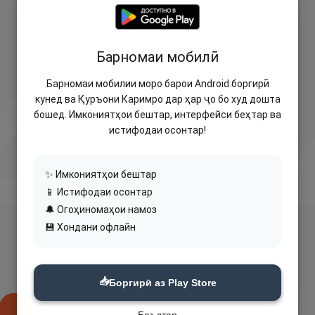
Барномаи мобилӣ
Барномаи мобилии моро барои Android боргирӣ
кунед ва Қуръони Каримро дар ҳар ҷо бо худ дошта
бошед. Имкониятҳои бештар, интерфейси беҳтар ва
истифодаи осонтар!
✨ Имкониятҳои бештар
📱 Истифодаи осонтар
🔔 Огоҳиномаҳои намоз
💾 Хондани офлайн
📥
Боргирӣ аз Play Store