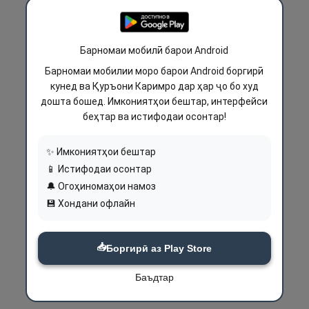
Барномаи мобилӣ барои Android
Барномаи мобилии моро барои Android боргирӣ
кунед ва Қуръони Каримро дар ҳар ҷо бо худ
дошта бошед. Имкониятҳои бештар, интерфейси
беҳтар ва истифодаи осонтар!
✨ Имкониятҳои бештар
📱 Истифодаи осонтар
🔔 Огоҳиномаҳои намоз
💾 Хондани офлайн
📥
Боргирӣ аз Play Store
Баъдтар