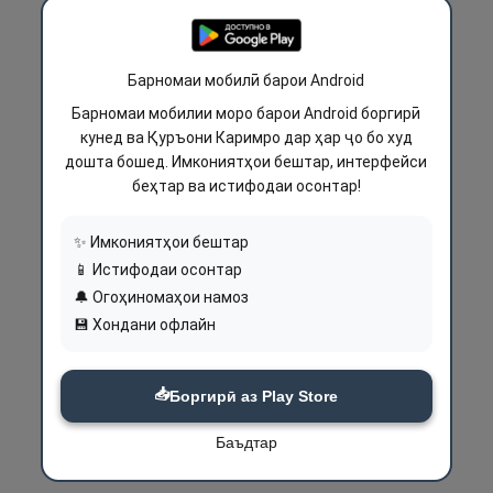
Барномаи мобилӣ барои Android
Барномаи мобилии моро барои Android боргирӣ
кунед ва Қуръони Каримро дар ҳар ҷо бо худ
дошта бошед. Имкониятҳои бештар, интерфейси
беҳтар ва истифодаи осонтар!
✨ Имкониятҳои бештар
📱 Истифодаи осонтар
🔔 Огоҳиномаҳои намоз
💾 Хондани офлайн
📥
Боргирӣ аз Play Store
Баъдтар