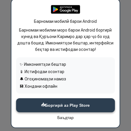
Барномаи мобилӣ барои Android
Барномаи мобилии моро барои Android боргирӣ
кунед ва Қуръони Каримро дар ҳар ҷо бо худ
дошта бошед. Имкониятҳои бештар, интерфейси
беҳтар ва истифодаи осонтар!
✨ Имкониятҳои бештар
📱 Истифодаи осонтар
🔔 Огоҳиномаҳои намоз
💾 Хондани офлайн
📥
Боргирӣ аз Play Store
Баъдтар