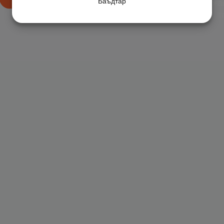
Баъдтар