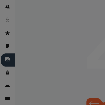
Пайғамбарон
Дуоҳо
Асмоул Ҳусно
Фарзи айн
Галерея
Махзани Маърифат
Барномаи мобилӣ
Пахшҳои зинда