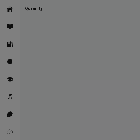
Quran.tj
Асосӣ
Қуръон
Саҳеҳи Бухорӣ
Вақтҳои намоз
Омӯзиш
Қироат
Иқтибосҳо аз Қуръон
Зикрҳо