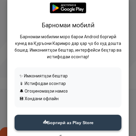
Барномаи мобилӣ
Барномаи мобилии моро барои Android боргирӣ
кунед ва Қуръони Каримро дар ҳар ҷо бо худ дошта
бошед. Имкониятҳои бештар, интерфейси беҳтар ва
истифодаи осонтар!
✨ Имкониятҳои бештар
📱 Истифодаи осонтар
🔔 Огоҳиномаҳои намоз
💾 Хондани офлайн
📥
Боргирӣ аз Play Store