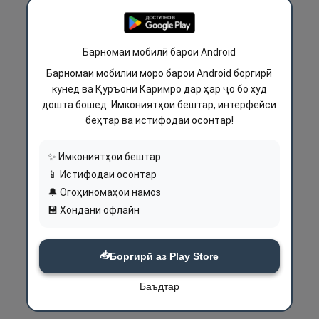
Барномаи мобилӣ барои Android
Барномаи мобилии моро барои Android боргирӣ
кунед ва Қуръони Каримро дар ҳар ҷо бо худ
дошта бошед. Имкониятҳои бештар, интерфейси
беҳтар ва истифодаи осонтар!
✨ Имкониятҳои бештар
📱 Истифодаи осонтар
🔔 Огоҳиномаҳои намоз
💾 Хондани офлайн
📥
Боргирӣ аз Play Store
Баъдтар