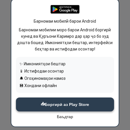
Барномаи мобилӣ барои Android
Барномаи мобилии моро барои Android боргирӣ
кунед ва Қуръони Каримро дар ҳар ҷо бо худ
дошта бошед. Имкониятҳои бештар, интерфейси
беҳтар ва истифодаи осонтар!
✨ Имкониятҳои бештар
📱 Истифодаи осонтар
🔔 Огоҳиномаҳои намоз
💾 Хондани офлайн
📥
Боргирӣ аз Play Store
Баъдтар